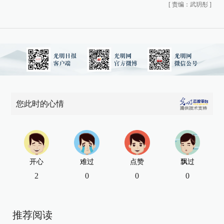
[
责编：武玥彤
]
您此时的心情
开心
难过
点赞
飘过
2
0
0
0
推荐阅读