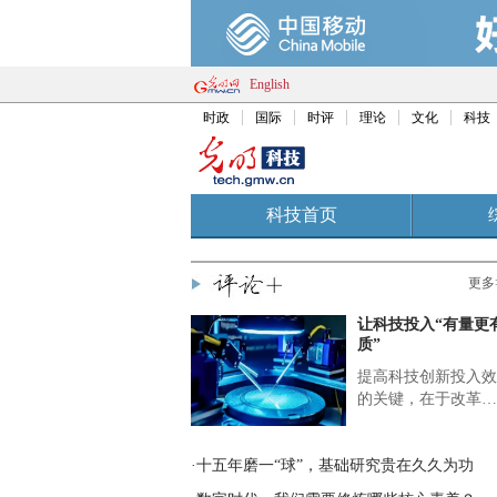
English
时政
国际
时评
理论
文化
科技
科技首页
更多
让科技投入“有量更
质”
提高科技创新投入效
的关键，在于改革…
·十五年磨一“球”，基础研究贵在久久为功