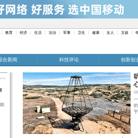
教育
经济
生活
法治
军事
卫生
健康
女人
文娱
综合新闻
科技评论
创新创
>>>
有
08
一
能
的
宇