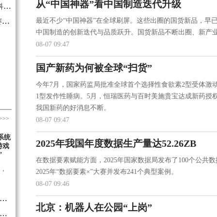
从“中国神器”看中国制造迭代升级
·把“真问题”搬进赛场——第40届全国青少年科技创新大赛的育人探索
·早鸟票将于8月8日10:00开售，GT世界挑战赛快闪店将亮相北京体育消费季
最近不少“中国神器”在全球刷屏。这些出圈的国货新品，早
中国制造的创新迭代与品质跃升。国货新品不断出圈、新产
08-07 09:47
国产新药为何被全球“扫货”
今年7月，国家药监局批准全球首个选择性食欲素2型受体激
1型发作性睡病。5月，恒瑞医药与百时美施贵宝达成新药授权
我国新药的好消息不断。
>>>
08-07 09:47
系统
2025年我国年度数据生产量达52.26ZB
游戏
”
在数据要素赋能方面，2025年国家数据局发布了100个公共
，
2025年“数据要素×”大赛并发布241个典型案例。
08-07 09:46
以场景为牵引 推动科技创新和产业创新深度融合
北京：机器人在公园“上岗”
球首个冬奥地标边车盛会启幕在即 长江科技携双车首发亮相雪如意