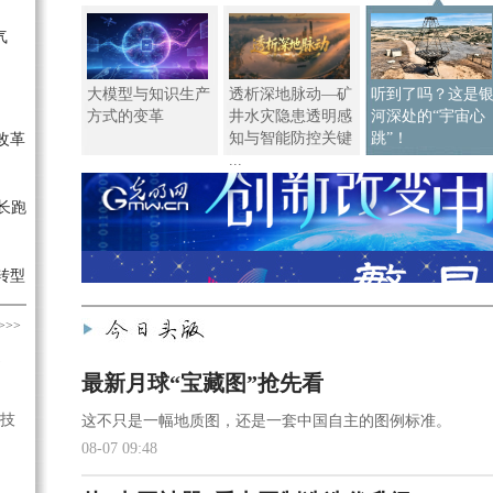
气
大模型与知识生产
透析深地脉动—矿
听到了吗？这是
方式的变革
井水灾隐患透明感
河深处的“宇宙心
知与智能防控关键
跳”！
改革
...
长跑
转型
>>>
最新月球“宝藏图”抢先看
技
这不只是一幅地质图，还是一套中国自主的图例标准。
08-07 09:48