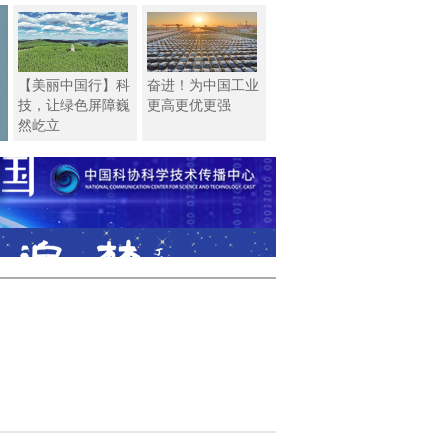
银
【美丽中国行】科
奋进！为中国工业
技，让绿色屏障巍
更高更优更强
然屹立