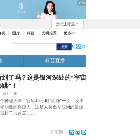
您想去哪里？
电视
图片
科普
光明报系
更多>>
业
科普直播
听到了吗？这是银河深处的“宇宙
心跳”！
-06 02:30
个神秘天体，它每4.8小时“闪烁”一次，发出
光能量高得惊人，这是人类迄今找到的最强
宙粒子加速器……
分享到