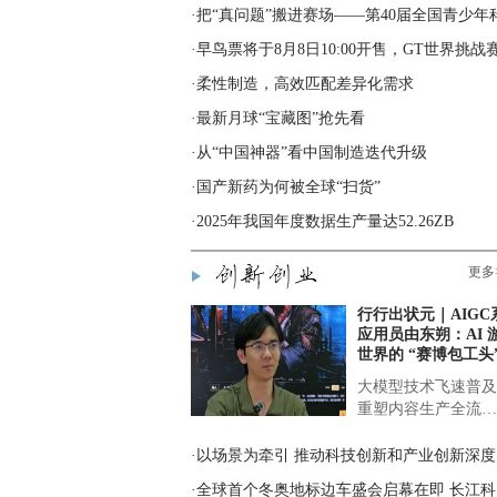
·柔性制造，高效匹配差异化需求
·最新月球“宝藏图”抢先看
·从“中国神器”看中国制造迭代升级
·国产新药为何被全球“扫货”
·2025年我国年度数据生产量达52.26ZB
更多
行行出状元｜AIGC
应用员由东朔：AI 
世界的 “赛博包工头
大模型技术飞速普及
重塑内容生产全流…
·
·全