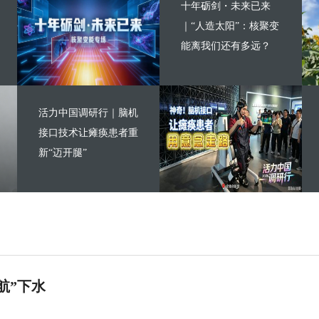
十年砺剑・未来已来
｜“人造太阳”：核聚变
能离我们还有多远？
活力中国调研行｜脑机
接口技术让瘫痪患者重
新“迈开腿”
航”下水