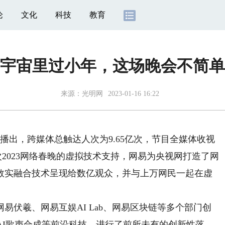
论
文化
科技
教育
宇宙里过小年，这场晚会不简单
来源：光明网
2023-01-16 16:22
播出，跨媒体总触达人次为9.65亿次，节目全媒体收视
为此次2023网络春晚的虚拟技术支持，网易为央视网打造了网
数实融合技术呈现给数亿观众，并与上万网民一起在虚
伏羲、网易互娱AI Lab、网易区块链等多个部门创
AI歌声合成等前沿科技，进行了前所未有的创新性落