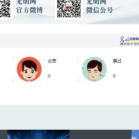
点赞
飘过
0
0