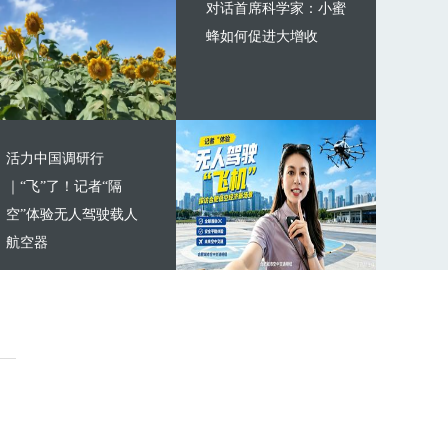
对话首席科学家：小蜜
蜂如何促进大增收
活力中国调研行
｜“飞”了！记者“隔
空”体验无人驾驶载人
航空器