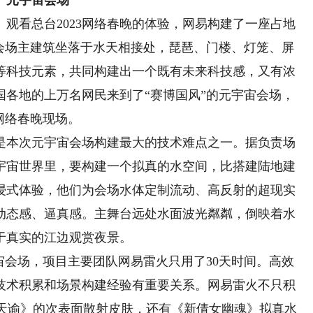
”元宇宙会场
看总台2023网络春晚的体验，网易构建了一座占地
场。会场主建筑坐落于水天相接处，琵琶、门楼、灯笼、屏
等科技元素，共同构建出一个既有未来科技感，又有浓
国各地的上万名网民来到了“赛博国风”的元宇宙会场，
网络春晚现场。
本次元宇宙会场构建最大的技术难点之一。据负责场
宇宙世界里，要构建一个拟真的水空间，比搭建陆地建
浸式体验，他们为会场水体定制流动、高反射的超现实
动态感、逼真感。主舞台远处水面波光粼粼，倒映着水
于真实的江边观赏夜景。
会场，项目主要团队网易雷火只用了30天时间。高效
技术积累和场景构建经验有重要关系。网易雷火不只积
渲染，《天谕》的次表面散射皮肤，还有《新倩女幽魂》拟真水