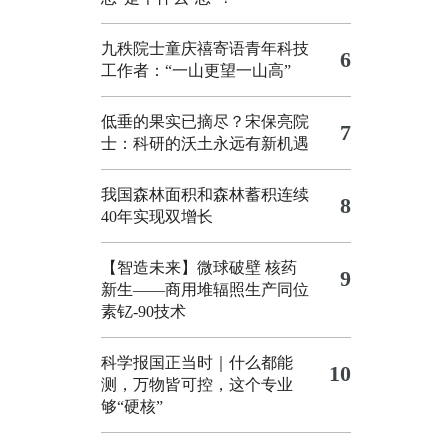
九秩院士童庆禧寄语青年科技
6
工作者：“一山更望一山高”
低垂的果实已摘尽？宋保亮院
7
士：科研的沃土永远有新机遇
我国森林面积和森林蓄积连续
8
40年实现双增长
【智造未来】微球破壁 核药
9
新生——商用堆辐照生产同位
素钇-90技术
科学报国正当时｜什么都能
10
测，万物皆可控，这个专业
够“硬核”