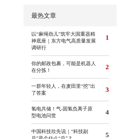
最热文章
以“麻绳劲儿”筑牢大国重器精
1
神底座｜东方电气高质量发展
调研行
你的邮政包裹，可能是机器人
2
在分拣！
一群年轻人，在麦田里“挖”出
3
了答案
氢电共储！气-固氢负离子原
4
型电池问世
中国科技欣先说｜“科技副
5
总”是个什么“总”？