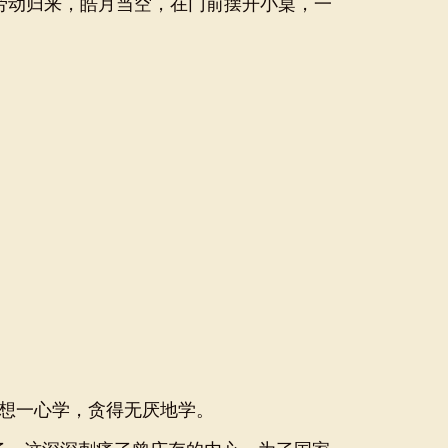
劳动归来，皓月当空，在门前摆开小桌，一
想一心学，贪得无厌地学。