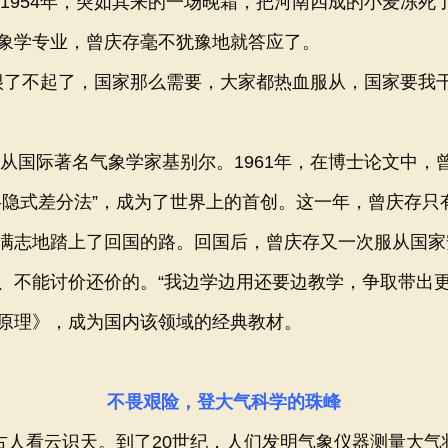
1954年，突如其来的一场晚霜，把河南四成的小麦冻死
象学专业，曾庆存毫不犹豫地就答应了。
很了不起了，国家那么需要，大家都热血服从，国家要我
从国际著名气象学家基别尔。1961年，在博士论文中，
隐式差分法”，成为了世界上的首创。这一年，曾庆存只有
志地踏上了回国的路。回国后，曾庆存又一次服从国家
、不能讨价还价的。“我边学边用还要边教学，争取带出更
理》，成为国内该领域的经典教材。
不畏艰险，登大气科学的珠峰
人看云识天。到了20世纪，人们发明气象仪器测量大气