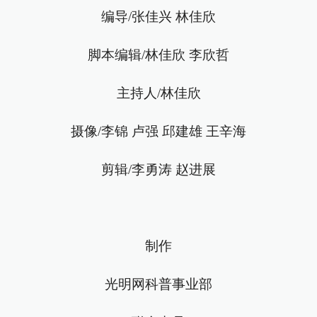
编导/张佳兴 林佳欣
脚本编辑/林佳欣 李欣哲
主持人/林佳欣
摄像/李锦 卢强 邱建雄 王辛海
剪辑/李勇涛 赵进展
制作
光明网科普事业部