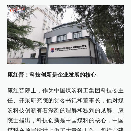
康红普：科技创新是企业发展的核心
康红普院士，作为中国煤炭科工集团科技委主
任、开采研究院的党委书记和董事长，他对煤
炭科技创新有着深刻的理解和独到的见解。康
院士指出，科技创新是中国煤科的核心，中国
煤科在顶层设计上做了大量的工作，包括党建