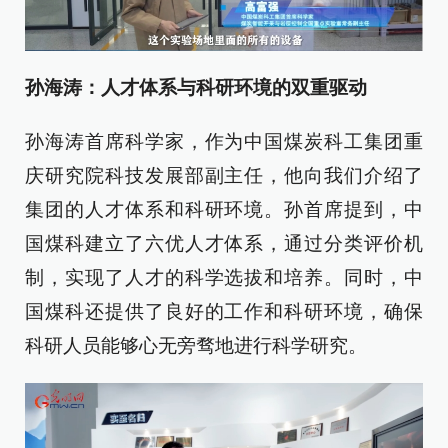
孙海涛：人才体系与科研环境的双重驱动
孙海涛首席科学家，作为中国煤炭科工集团重
庆研究院科技发展部副主任，他向我们介绍了
集团的人才体系和科研环境。孙首席提到，中
国煤科建立了六优人才体系，通过分类评价机
制，实现了人才的科学选拔和培养。同时，中
国煤科还提供了良好的工作和科研环境，确保
科研人员能够心无旁骛地进行科学研究。