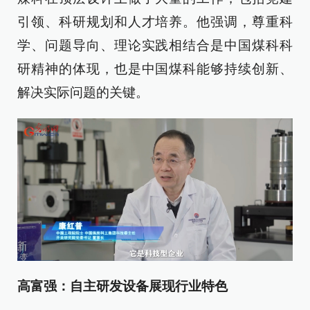
引领、科研规划和人才培养。他强调，尊重科
学、问题导向、理论实践相结合是中国煤科科
研精神的体现，也是中国煤科能够持续创新、
解决实际问题的关键。
高富强：自主研发设备展现行业特色