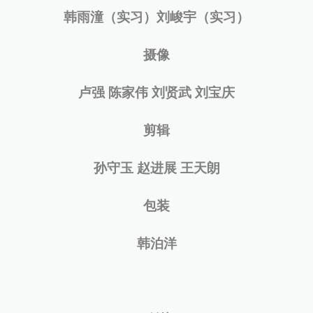
韩雨潼（实习）刘峻宇（实习）
摄像
卢强 陈家伟 刘贤武 刘宝庆
剪辑
孙守玉 赵进展 王天朗
包装
韩泊洋