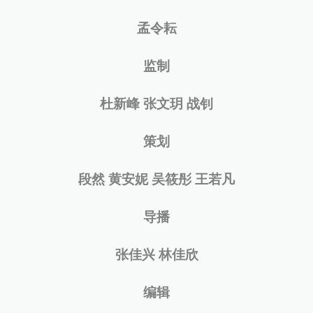
孟令耘
监制
杜新峰 张文玥 战钊
策划
段然 黄安妮 吴筱彤 王若凡
导播
张佳兴 林佳欣
编辑