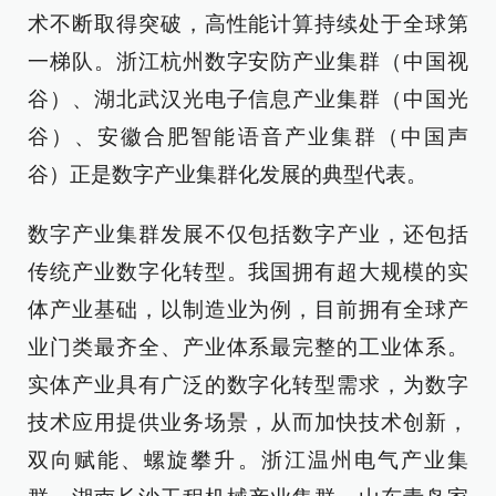
术不断取得突破，高性能计算持续处于全球第
一梯队。浙江杭州数字安防产业集群（中国视
谷）、湖北武汉光电子信息产业集群（中国光
谷）、安徽合肥智能语音产业集群（中国声
谷）正是数字产业集群化发展的典型代表。
数字产业集群发展不仅包括数字产业，还包括
传统产业数字化转型。我国拥有超大规模的实
体产业基础，以制造业为例，目前拥有全球产
业门类最齐全、产业体系最完整的工业体系。
实体产业具有广泛的数字化转型需求，为数字
技术应用提供业务场景，从而加快技术创新，
双向赋能、螺旋攀升。浙江温州电气产业集