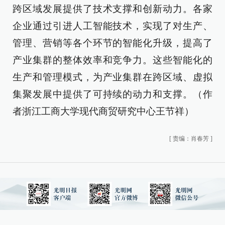
跨区域发展提供了技术支撑和创新动力。各家
企业通过引进人工智能技术，实现了对生产、
管理、营销等各个环节的智能化升级，提高了
产业集群的整体效率和竞争力。这些智能化的
生产和管理模式，为产业集群在跨区域、虚拟
集聚发展中提供了可持续的动力和支撑。（作
者浙江工商大学现代商贸研究中心王节祥）
[
责编：肖春芳
]