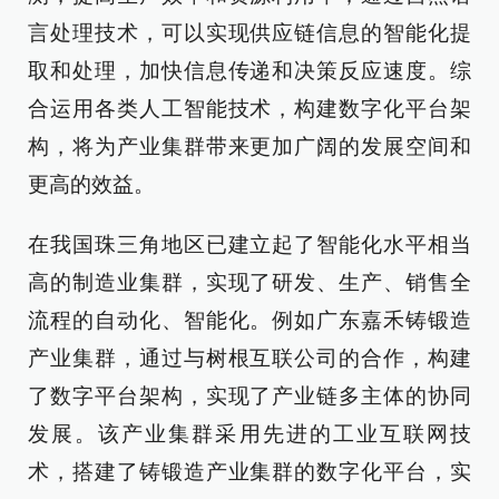
言处理技术，可以实现供应链信息的智能化提
取和处理，加快信息传递和决策反应速度。综
合运用各类人工智能技术，构建数字化平台架
构，将为产业集群带来更加广阔的发展空间和
更高的效益。
在我国珠三角地区已建立起了智能化水平相当
高的制造业集群，实现了研发、生产、销售全
流程的自动化、智能化。例如广东嘉禾铸锻造
产业集群，通过与树根互联公司的合作，构建
了数字平台架构，实现了产业链多主体的协同
发展。该产业集群采用先进的工业互联网技
术，搭建了铸锻造产业集群的数字化平台，实