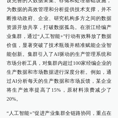
设完善的大数据采集、存储和处理基础设施，
为数据的高效管理和分析提供技术支撑，并不
断推动政府、企业、研究机构多方之间的数据
资源开放共享，打破数据孤岛。在浙江经编产
业集群，通过“人工智能+”行动有效释放了数据
价值，显著突破了技术瓶颈并精准赋能企业智
能创新。集群引入了AI驱动的生产管理系统和
市场分析工具，对集群内超过100家经编企业的
生产数据和市场数据进行深度分析。例如，通
过AI分析每天的生产数据和市场反馈，某企业
将生产效率提高了15%，原材料浪费减少了
20%。
“人工智能+”促进产业集群全链路协同，重点在