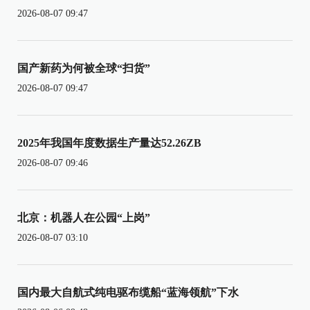
2026-08-07 09:47
国产新药为何被全球“扫货”
2026-08-07 09:47
2025年我国年度数据生产量达52.26ZB
2026-08-07 09:46
北京：机器人在公园“上岗”
2026-08-07 03:10
国内最大自航式纯电驱布缆船“蓝海领航”下水