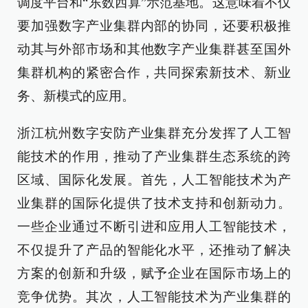
调度平台和“东数西算”示范基地。这意味着不仅
要加强数字产业集群内部的协同，还要积极推
动其与外部市场和其他数字产业集群甚至国外
集群机构的紧密合作，共同探索新技术、新业
务、新模式的应用。
浙江杭州数字安防产业集群充分发挥了人工智
能技术的作用，推动了产业集群生态系统的跨
区域、国际化发展。首先，人工智能技术为产
业集群的国际化提供了技术支持和创新动力。
一些企业通过不断引进和应用人工智能技术，
不仅提升了产品的智能化水平，还推动了解决
方案的创新和升级，赋予企业在国际市场上的
竞争优势。其次，人工智能技术为产业集群的