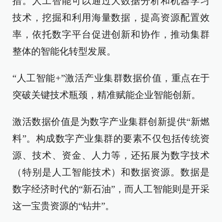
措。人工智能可以通过大数据分析和机器学习
技术，挖掘和利用海量数据，提高资源配置效
率，依托数字平台促进创新和协作，推动集群
整体的智能化转型发展。
“人工智能+”激活产业集群数据价值，重点在于
突破关键技术瓶颈，精准赋能企业智能创新。
激活数据价值是为数字产业集群创新提供“新燃
料”。构成数字产业集群的要素不仅包括传统资
源、技术、资金、人力等，还拓展为数字技术
（特别是人工智能技术）和数据资源。数据是
数字经济时代的“新石油”，而人工智能则是开采
这一宝贵资源的“钻井”。