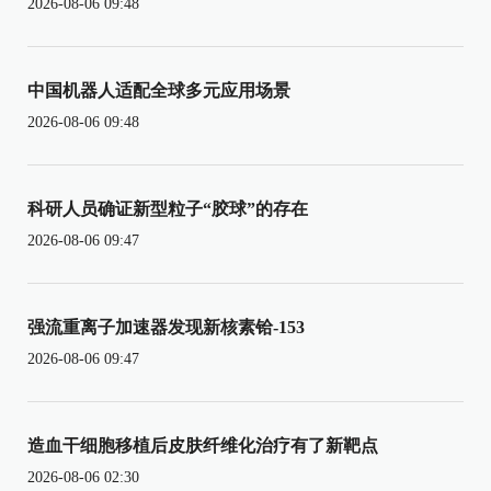
2026-08-06 09:48
中国机器人适配全球多元应用场景
2026-08-06 09:48
科研人员确证新型粒子“胶球”的存在
2026-08-06 09:47
强流重离子加速器发现新核素铪-153
2026-08-06 09:47
造血干细胞移植后皮肤纤维化治疗有了新靶点
2026-08-06 02:30