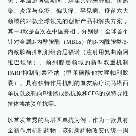
悉，本届进博会期间，辉瑞共带来肿瘤、抗感
染、炎症与免疫、偏头痛、罕见病、疫苗六大
领域的24款全球领先的创新产品和解决方案，
其中4款是首次在中国亮相，分别是：全球首个
针对金属β-内酰胺酶（MBLs）的β-内酰胺类/β-
内酰胺酶抑制剂组合思福诺（注射用氨曲南阿
维巴坦钠）、前列腺癌领域的新型双重机制
PARP抑制剂泰泽纳（甲苯磺酸他拉唑帕利胶
囊）、具有独特作用机制的血友病疗法马塔西
单抗以及靶向B细胞成熟抗原和CD3的双特异性
抗体埃纳妥单抗等。
以首发首秀的马塔西单抗为例，作为一款具有
全新作用机制药物，该创新药物改变传统一周