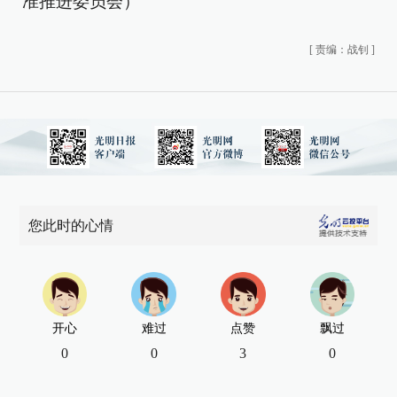
准推进委员会）
[
责编：战钊
]
您此时的心情
开心
难过
点赞
飘过
0
0
3
0