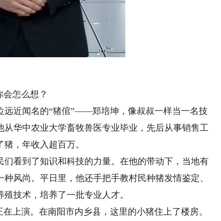
ed
:
Playback
3%
Rate
你会怎么想？
位远近闻名的
“猪倌”
——郑培坤，像叔叔一样当一名技
，他从华中农业大学畜牧兽医专业毕业，先后从事销售工
了猪，年收入超百万。
民们看到了知识和科技的力量。在他的带动下，当地有
一种风尚。平日里，他还手把手教村民种猪发情鉴定、
养殖技术，培养了一批专业人才。
在上演。在南阳市内乡县，这里的小猪住上了楼房。