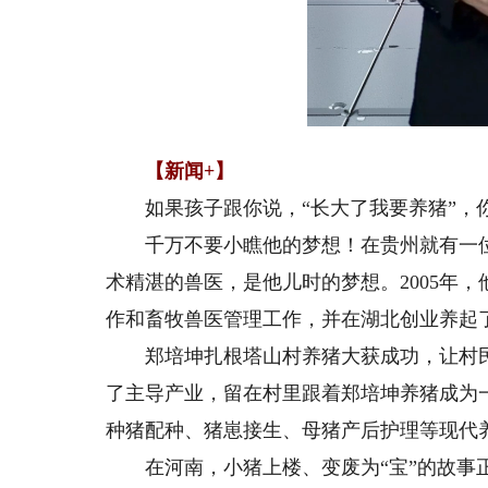
Load
Unmute
27.1
【新闻+】
如果孩子跟你说，“长大了我要养猪”，
千万不要小瞧他的梦想！在贵州就有一
术精湛的兽医，是他儿时的梦想。2005年
作和畜牧兽医管理工作，并在湖北创业养起
郑培坤扎根塔山村养猪大获成功，让村
了主导产业，留在村里跟着郑培坤养猪成为
种猪配种、猪崽接生、母猪产后护理等现代
在河南，小猪上楼、变废为“宝”的故事正