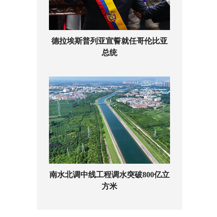
德拉埃斯普列亚宣誓就任哥伦比亚
总统
南水北调中线工程调水突破800亿立
方米