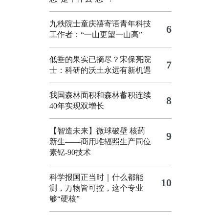
九秩院士童庆禧寄语青年科技
6
工作者：“一山更望一山高”
低垂的果实已摘尽？宋保亮院
7
士：科研的沃土永远有新机遇
我国森林面积和森林蓄积连续
8
40年实现双增长
【智造未来】微球破壁 核药
9
新生——商用堆辐照生产同位
素钇-90技术
科学报国正当时｜什么都能
10
测，万物皆可控，这个专业
够“硬核”