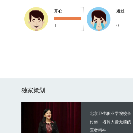
开心
难过
1
0
独家策划
北京卫生职业学院校长
付丽：培育大爱无疆的
医者精神