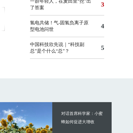
一群年轻人，在麦田里“挖”出
3
了答案
氢电共储！气-固氢负离子原
4
型电池问世
中国科技欣先说｜“科技副
5
总”是个什么“总”？
对话首席科学家：小蜜
蜂如何促进大增收