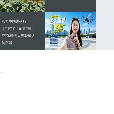
活力中国调研行
｜“飞”了！记者“隔
空”体验无人驾驶载人
航空器