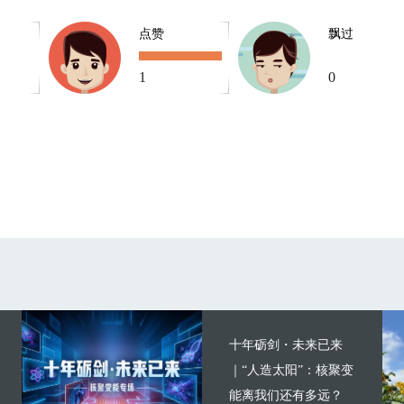
点赞
飘过
1
0
十年砺剑・未来已来
｜“人造太阳”：核聚变
能离我们还有多远？