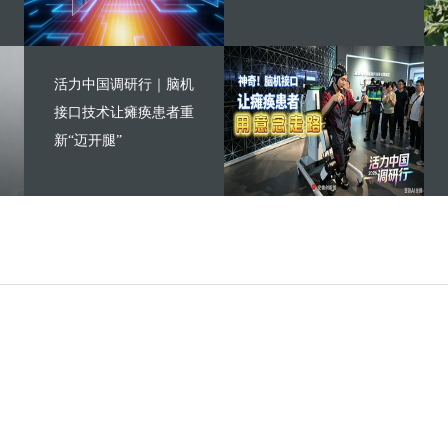
活力中国调研行｜脑机
接口技术让瘫痪患者重
新“迈开腿”