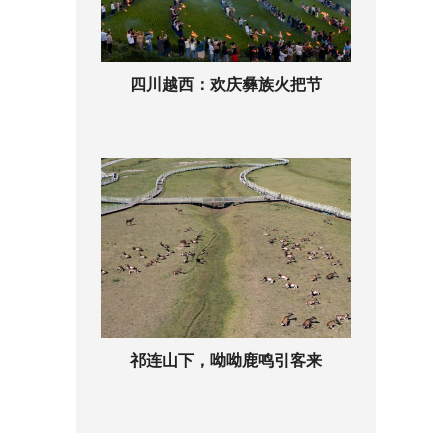
四川越西：欢庆彝族火把节
祁连山下，呦呦鹿鸣引客来