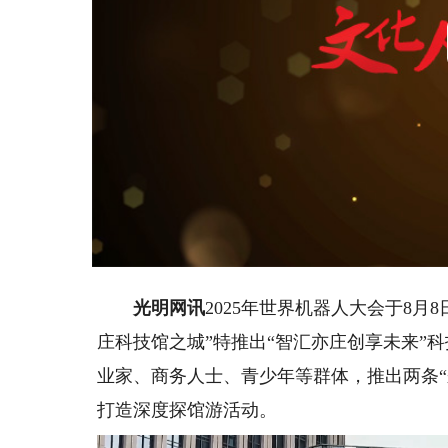
光明网讯
2025年世界机器人大会于8月
庄科技馆之城”特推出“智汇亦庄创享未来”
业家、商务人士、青少年等群体，推出两条
打造深度探馆游活动。