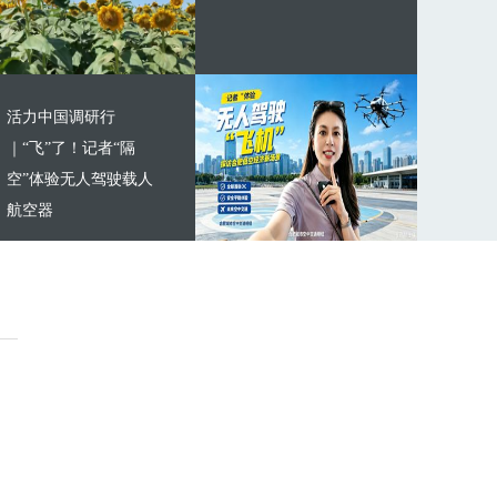
活力中国调研行
｜“飞”了！记者“隔
空”体验无人驾驶载人
航空器