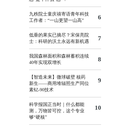
九秩院士童庆禧寄语青年科技
6
工作者：“一山更望一山高”
低垂的果实已摘尽？宋保亮院
7
士：科研的沃土永远有新机遇
我国森林面积和森林蓄积连续
8
40年实现双增长
【智造未来】微球破壁 核药
9
新生——商用堆辐照生产同位
素钇-90技术
科学报国正当时｜什么都能
10
测，万物皆可控，这个专业
够“硬核”