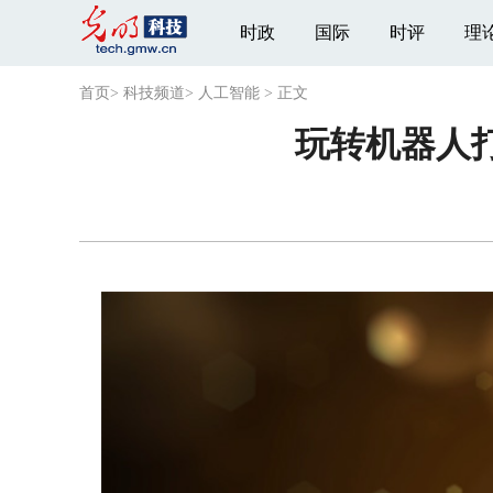
时政
国际
时评
理
首页
>
科技频道
>
人工智能
>
正文
玩转机器人打