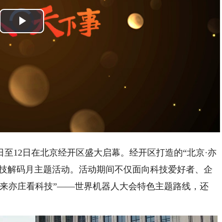
Video
Player
is
Play
loading.
Video
8日至12日在北京经开区盛大启幕。经开区打造的“北京·亦
科技解码月主题活动。活动期间不仅面向科技爱好者、企
“来亦庄看科技”——世界机器人大会特色主题路线，还