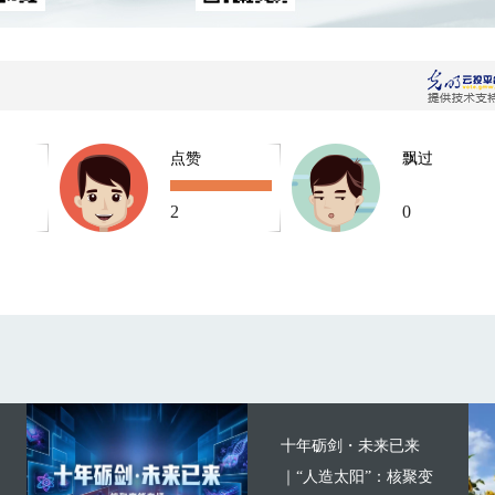
点赞
飘过
2
0
十年砺剑・未来已来
｜“人造太阳”：核聚变