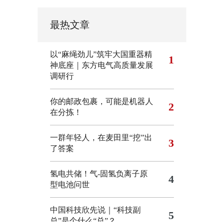
最热文章
以“麻绳劲儿”筑牢大国重器精
1
神底座｜东方电气高质量发展
调研行
你的邮政包裹，可能是机器人
2
在分拣！
一群年轻人，在麦田里“挖”出
3
了答案
氢电共储！气-固氢负离子原
4
型电池问世
中国科技欣先说｜“科技副
5
总”是个什么“总”？