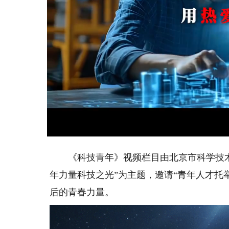
Loaded
Unmute
85.59%
《科技青年》视频栏目由北京市科学技术
年力量科技之光”为主题，邀请“青年人才托
后的青春力量。