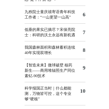
九秩院士童庆禧寄语青年科技
6
工作者：“一山更望一山高”
低垂的果实已摘尽？宋保亮院
7
士：科研的沃土永远有新机遇
我国森林面积和森林蓄积连续
8
40年实现双增长
【智造未来】微球破壁 核药
9
新生——商用堆辐照生产同位
素钇-90技术
科学报国正当时｜什么都能
10
测，万物皆可控，这个专业
够“硬核”