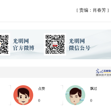
[
责编：肖春芳
]
点赞
飘过
0
0