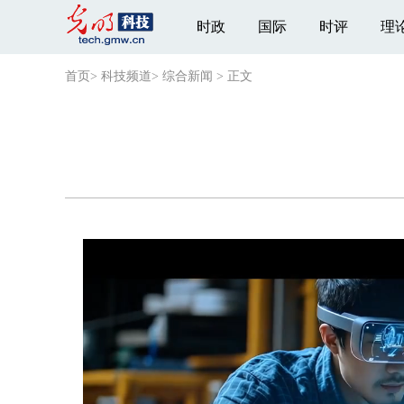
时政
国际
时评
理
首页
>
科技频道
>
综合新闻
>
正文