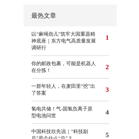
最热文章
以“麻绳劲儿”筑牢大国重器精
1
神底座｜东方电气高质量发展
调研行
你的邮政包裹，可能是机器人
2
在分拣！
一群年轻人，在麦田里“挖”出
3
了答案
氢电共储！气-固氢负离子原
4
型电池问世
中国科技欣先说｜“科技副
5
总”是个什么“总”？