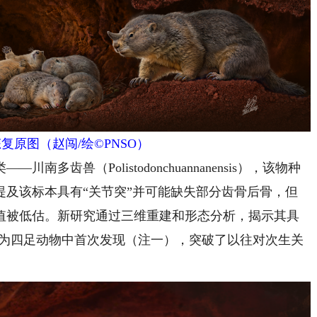
复原图（赵闯/绘©PNSO）
兽（Polistodonchuannanensis），该物种
曾提及该标本具有“关节突”并可能缺失部分齿骨后骨，但
值被低估。新研究通过三维重建和形态分析，揭示其具
此为四足动物中首次发现（注一），突破了以往对次生关