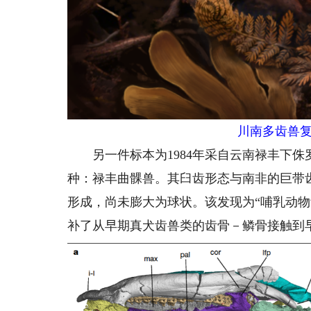
川南多齿兽复
另一件标本为1984年采自云南禄丰下侏
种：禄丰曲髁兽。其臼齿形态与南非的巨带
形成，尚未膨大为球状。该发现为“哺乳动
补了从早期真犬齿兽类的齿骨－鳞骨接触到