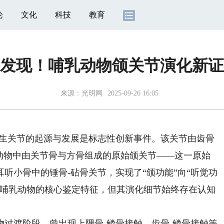
论
文化
科技
教育
发现！哺乳动物颌关节演化新证
来源：
光明网
2025-09-26 16:05
生关节的起源与发展是标志性创新事件。该关节由齿骨
”动物中由关节骨与方骨组成的原始颌关节——这一原始
听小骨中的锤骨-砧骨关节，实现了“颌功能”向“听觉功
为哺乳动物的核心鉴定特征，但其演化细节始终存在认知
渡阶段，曾出现上隅骨-鳞骨接触、齿骨-鳞骨接触等