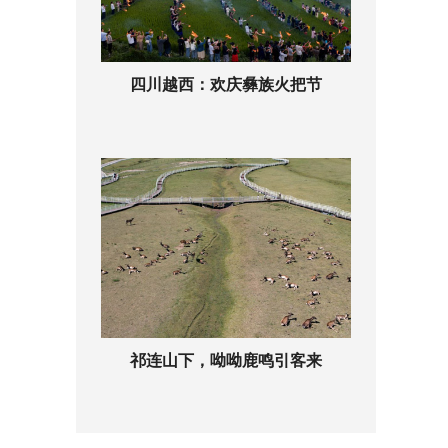
四川越西：欢庆彝族火把节
祁连山下，呦呦鹿鸣引客来