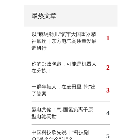
最热文章
以“麻绳劲儿”筑牢大国重器精
1
神底座｜东方电气高质量发展
调研行
你的邮政包裹，可能是机器人
2
在分拣！
一群年轻人，在麦田里“挖”出
3
了答案
氢电共储！气-固氢负离子原
4
型电池问世
中国科技欣先说｜“科技副
5
总”是个什么“总”？