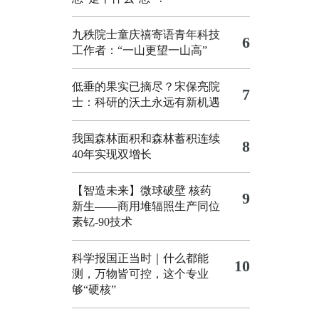
九秩院士童庆禧寄语青年科技
6
工作者：“一山更望一山高”
低垂的果实已摘尽？宋保亮院
7
士：科研的沃土永远有新机遇
我国森林面积和森林蓄积连续
8
40年实现双增长
【智造未来】微球破壁 核药
9
新生——商用堆辐照生产同位
素钇-90技术
科学报国正当时｜什么都能
10
测，万物皆可控，这个专业
够“硬核”