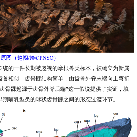
原图（赵闯/绘©PNSO）
罗统的一件长期被忽视的摩根兽类标本，被确立为新属
齿兽相似，齿骨髁结构简单，由齿骨外脊末端向上弯折
物齿骨髁起源于齿骨外脊后端”这一假说提供了实证，填
早期哺乳型类的球状齿骨髁之间的形态过渡环节。