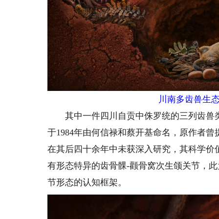
川南多齿兽生态
其中一件四川自贡中侏罗统的三列齿兽类——川南多齿
于1984年由何信禄和蔡开基命名，原作者
在其后四十余年中未获深入研究，其科学价
有形态特异的齿骨髁-颧骨窝次生颌关节，
节形态的认知框架。