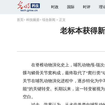
时政
国际
时评
理
首页
>
科技频道
>
综合新闻
>
正文
老标本获得新
在脊椎动物演化史上，哺乳动物颅-颌次
髁与鳞骨关节窝构成，最终取代了“爬行类
关节在哺乳动物演化进程中，逐步特化为中耳
能”的关键转变。长期以来，这一转变被视
空白。
过去，学界认为，从犬齿兽类向哺乳动物过