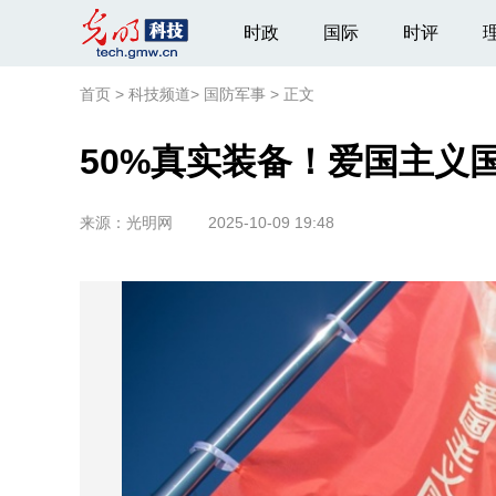
时政
国际
时评
首页
>
科技频道
>
国防军事
>
正文
50%真实装备！爱国主义
来源：
光明网
2025-10-09 19:48