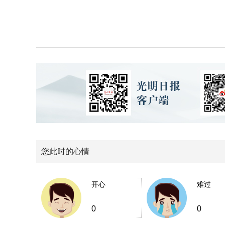
您此时的心情
开心
难过
0
0