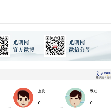
点赞
飘过
0
0