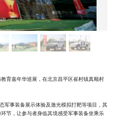
CS/
防教育嘉年华巡展，在北京昌平区崔村镇真顺村
态军事装备展示体验及激光模拟打靶等项目，其
游环节，让参与者身临其境感受军事装备坐乘乐