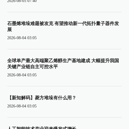
2026-08-05 07:40
石墨烯堆垛难题被攻克 有望推动新一代拓扑量子器件发
展
2026-08-04 03:05
全球单产最大高端聚乙烯醇生产基地建成 大幅提升我国
关键产业链自主可控水平
2026-08-04 03:05
【新知解码】菱方堆垛有什么用？
2026-08-04 03:05
人工智能技术产业迎来爆发式增长