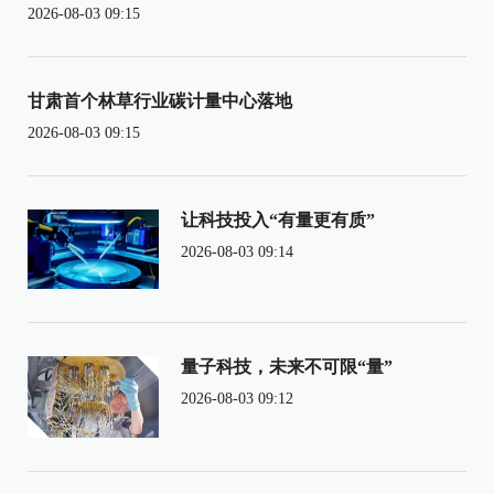
2026-08-03 09:15
甘肃首个林草行业碳计量中心落地
2026-08-03 09:15
让科技投入“有量更有质”
2026-08-03 09:14
量子科技，未来不可限“量”
2026-08-03 09:12