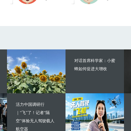
对话首席科学家：小蜜
蜂如何促进大增收
活力中国调研行
｜“飞”了！记者“隔
空”体验无人驾驶载人
航空器