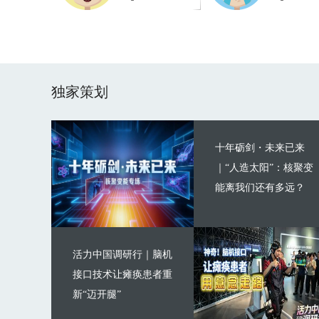
独家策划
十年砺剑・未来已来
｜“人造太阳”：核聚变
能离我们还有多远？
活力中国调研行｜脑机
接口技术让瘫痪患者重
新“迈开腿”