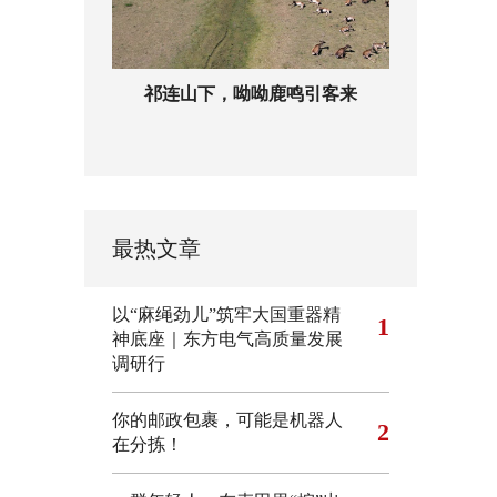
祁连山下，呦呦鹿鸣引客来
最热文章
以“麻绳劲儿”筑牢大国重器精
1
神底座｜东方电气高质量发展
调研行
你的邮政包裹，可能是机器人
2
在分拣！