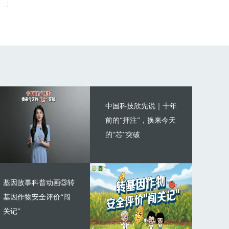
中国科技欣先说｜十年
前的“押注”，换来今天
的“芯”突破
基因故事科普动画③转
基因作物安全评价“闯
关记”