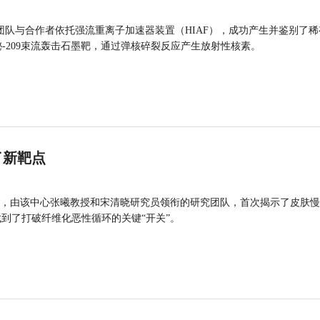
团队与合作者依托强流重离子加速器装置（HIAF），成功产生并鉴别了稀
的铋-209束流轰击石墨靶，通过弹核碎裂反应产生放射性核素。
了新靶点
，由该中心张曦教授和宋清晓研究员领衔的研究团队，首次揭示了皮肤慢
找到了打破纤维化恶性循环的关键“开关”。