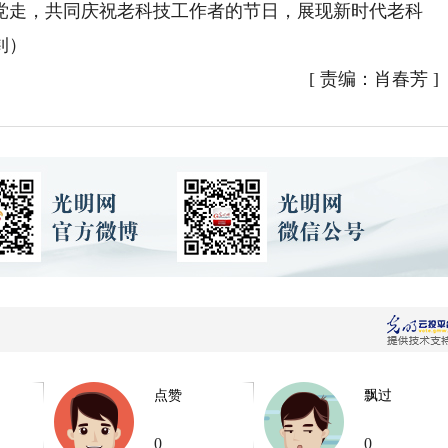
党走，共同庆祝老科技工作者的节日，展现新时代老科
钊）
[
责编：肖春芳
]
点赞
飘过
0
0