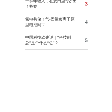
一群年轻人，在麦田里“挖”出
3
了答案
氢电共储！气-固氢负离子原
4
型电池问世
中国科技欣先说｜“科技副
5
总”是个什么“总”？