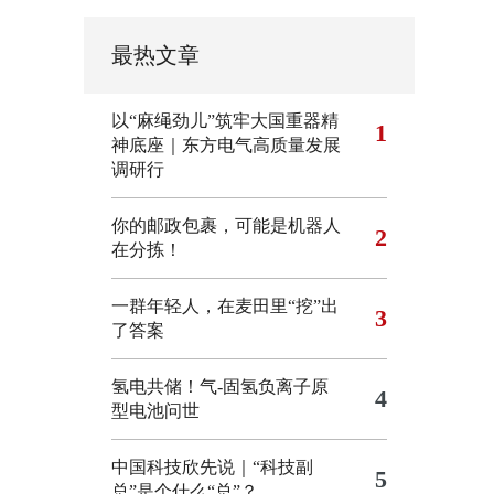
最热文章
以“麻绳劲儿”筑牢大国重器精
1
神底座｜东方电气高质量发展
调研行
你的邮政包裹，可能是机器人
2
在分拣！
一群年轻人，在麦田里“挖”出
3
了答案
氢电共储！气-固氢负离子原
4
型电池问世
中国科技欣先说｜“科技副
5
总”是个什么“总”？