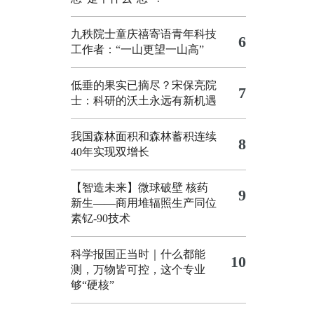
九秩院士童庆禧寄语青年科技
6
工作者：“一山更望一山高”
低垂的果实已摘尽？宋保亮院
7
士：科研的沃土永远有新机遇
我国森林面积和森林蓄积连续
8
40年实现双增长
【智造未来】微球破壁 核药
9
新生——商用堆辐照生产同位
素钇-90技术
科学报国正当时｜什么都能
10
测，万物皆可控，这个专业
够“硬核”