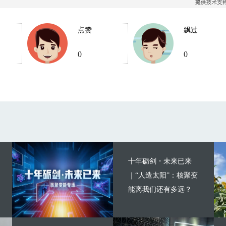
点赞
飘过
0
0
十年砺剑・未来已来
｜“人造太阳”：核聚变
能离我们还有多远？