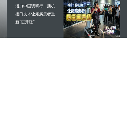
活力中国调研行｜脑机
接口技术让瘫痪患者重
新“迈开腿”