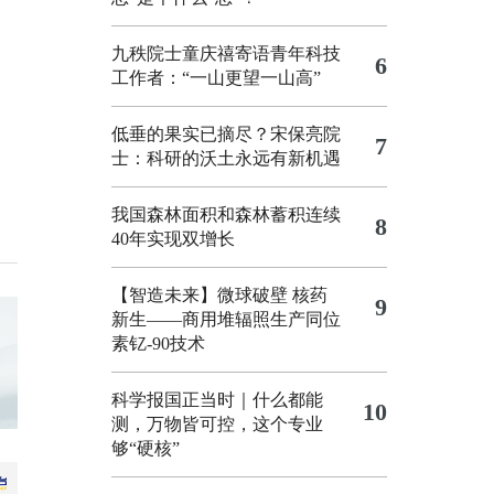
九秩院士童庆禧寄语青年科技
6
工作者：“一山更望一山高”
低垂的果实已摘尽？宋保亮院
7
士：科研的沃土永远有新机遇
我国森林面积和森林蓄积连续
8
40年实现双增长
【智造未来】微球破壁 核药
9
新生——商用堆辐照生产同位
素钇-90技术
科学报国正当时｜什么都能
10
测，万物皆可控，这个专业
够“硬核”