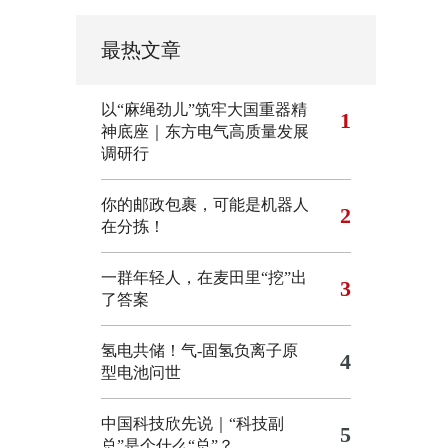
最热文章
以“麻绳劲儿”筑牢大国重器精
1
神底座｜东方电气高质量发展
调研行
你的邮政包裹，可能是机器人
2
在分拣！
一群年轻人，在麦田里“挖”出
3
了答案
氢电共储！气-固氢负离子原
4
型电池问世
中国科技欣先说｜“科技副
5
总”是个什么“总”？