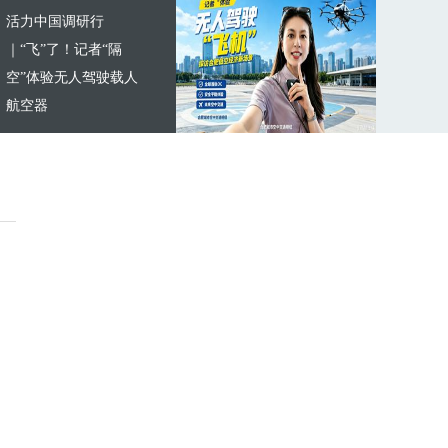
活力中国调研行
｜“飞”了！记者“隔
空”体验无人驾驶载人
航空器