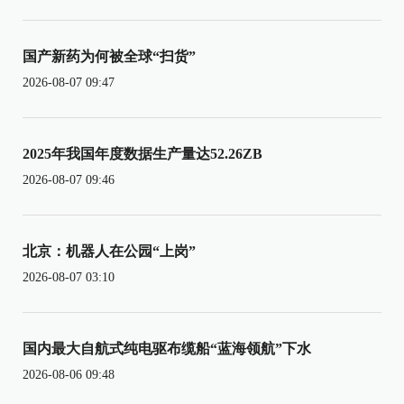
国产新药为何被全球“扫货”
2026-08-07 09:47
2025年我国年度数据生产量达52.26ZB
2026-08-07 09:46
北京：机器人在公园“上岗”
2026-08-07 03:10
国内最大自航式纯电驱布缆船“蓝海领航”下水
2026-08-06 09:48