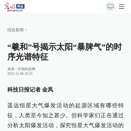
综合新闻
>
“羲和”号揭示太阳“暴脾气”的时
序光谱特征
来源：
中国科技网
2025-11-06 10:35
科技日报记者 金凤
遥远恒星大气爆发活动的起源区域有哪些特
征，人类至今知之甚少。但科学家们正在通过
分析太阳爆发活动，探究恒星大气爆发活动的