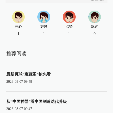
开心
难过
点赞
飘过
1
1
1
0
推荐阅读
最新月球“宝藏图”抢先看
2026-08-07 09:48
从“中国神器”看中国制造迭代升级
2026-08-07 09:47