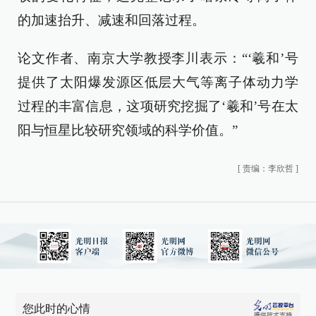
的加速抬升、减速和回落过程。
论文作者、南京大学教授李川表示：“‘羲和’号
提供了太阳爆发源区低层大气等离子体动力学
过程的丰富信息，这项研究挖掘了‘羲和’号在太
阳与恒星比较研究领域的科学价值。”
[
责编：李欣哲
]
您此时的心情