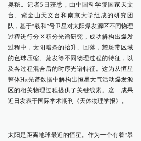
奥秘。记者5日获悉，由中国科学院国家天文
台、紫金山天文台和南京大学组成的研究团
队，基于“羲和”号卫星对太阳爆发源区不同物理
过程进行分区积分光谱研究，成功解构出爆发
过程中，太阳暗条的抬升、回落，耀斑带区域
的色球压缩、蒸发等不同物理过程的特征，以
及各过程混合后的时序光谱特征。这为从恒星
整体Hα光谱数据中解构出恒星大气活动爆发源
区的相关物理过程提供了关键线索。这一成果
近日发表于国际学术期刊《天体物理学报》。
太阳是距离地球最近的恒星。作为一个有着“暴