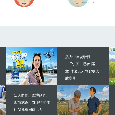
4
0
活力中国调研行
｜“飞”了！记者“隔
空”体验无人驾驶载人
航空器
知天而作、因地制宜、
因苗施策，农业智能体
让AI扎根田间地头