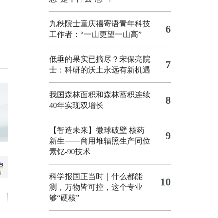
九秩院士童庆禧寄语青年科技
6
工作者：“一山更望一山高”
低垂的果实已摘尽？宋保亮院
7
士：科研的沃土永远有新机遇
我国森林面积和森林蓄积连续
8
40年实现双增长
【智造未来】微球破壁 核药
9
新生——商用堆辐照生产同位
素钇-90技术
科学报国正当时｜什么都能
10
测，万物皆可控，这个专业
够“硬核”