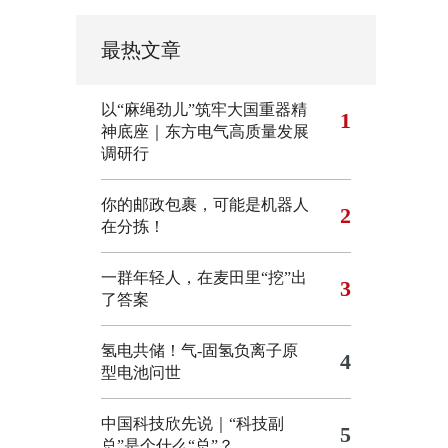
最热文章
以“麻绳劲儿”筑牢大国重器精
1
神底座｜东方电气高质量发展
调研行
你的邮政包裹，可能是机器人
2
在分拣！
一群年轻人，在麦田里“挖”出
3
了答案
氢电共储！气-固氢负离子原
4
型电池问世
中国科技欣先说｜“科技副
5
总”是个什么“总”？