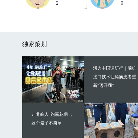
2
0
独家策划
活力中国调研行｜脑机
接口技术让瘫痪患者重
新“迈开腿”
让养蜂人"跑赢花期"，
这个箱子不简单