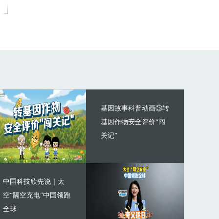
基因故事科普动画③转
基因作物安全评价“闯
关记”
中国科技欣先说｜太
空“隔空充电”中国领跑
全球