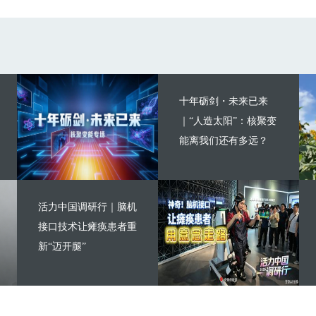
十年砺剑・未来已来
｜“人造太阳”：核聚变
能离我们还有多远？
活力中国调研行｜脑机
接口技术让瘫痪患者重
新“迈开腿”