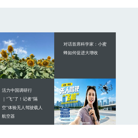
对话首席科学家：小蜜
蜂如何促进大增收
活力中国调研行
｜“飞”了！记者“隔
空”体验无人驾驶载人
航空器