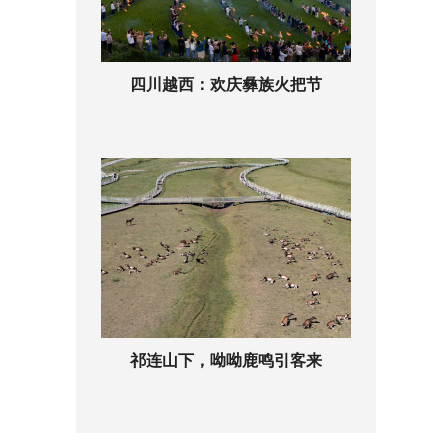
四川越西：欢庆彝族火把节
祁连山下，呦呦鹿鸣引客来