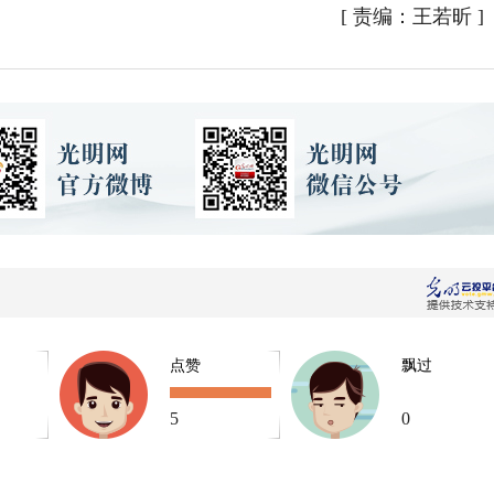
[
责编：王若昕
]
点赞
飘过
5
0