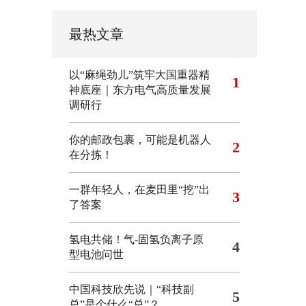
最热文章
以“麻绳劲儿”筑牢大国重器精
1
神底座｜东方电气高质量发展
调研行
你的邮政包裹，可能是机器人
2
在分拣！
一群年轻人，在麦田里“挖”出
3
了答案
氢电共储！气-固氢负离子原
4
型电池问世
中国科技欣先说｜“科技副
5
总”是个什么“总”？