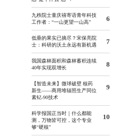
九秩院士童庆禧寄语青年科技
6
工作者：“一山更望一山高”
低垂的果实已摘尽？宋保亮院
7
士：科研的沃土永远有新机遇
我国森林面积和森林蓄积连续
8
40年实现双增长
【智造未来】微球破壁 核药
9
新生——商用堆辐照生产同位
素钇-90技术
科学报国正当时｜什么都能
10
测，万物皆可控，这个专业
够“硬核”