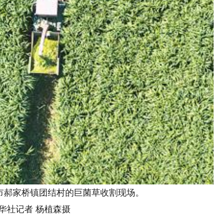
郝家桥镇团结村的巨菌草收割现场。
社记者 杨植森摄