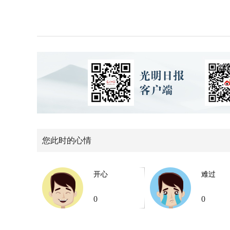
您此时的心情
开心
难过
0
0