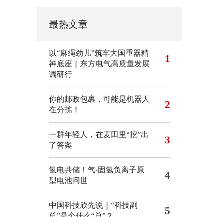
最热文章
以“麻绳劲儿”筑牢大国重器精
1
神底座｜东方电气高质量发展
调研行
你的邮政包裹，可能是机器人
2
在分拣！
一群年轻人，在麦田里“挖”出
3
了答案
氢电共储！气-固氢负离子原
4
型电池问世
中国科技欣先说｜“科技副
5
总”是个什么“总”？