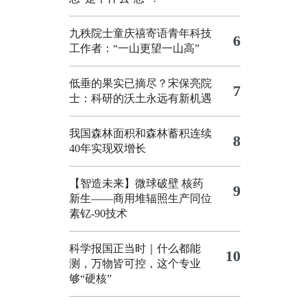
九秩院士童庆禧寄语青年科技
6
工作者：“一山更望一山高”
低垂的果实已摘尽？宋保亮院
7
士：科研的沃土永远有新机遇
我国森林面积和森林蓄积连续
8
40年实现双增长
【智造未来】微球破壁 核药
9
新生——商用堆辐照生产同位
素钇-90技术
科学报国正当时｜什么都能
10
测，万物皆可控，这个专业
够“硬核”