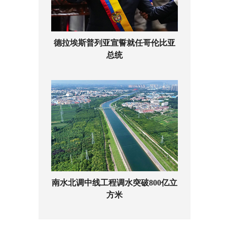
德拉埃斯普列亚宣誓就任哥伦比亚
总统
南水北调中线工程调水突破800亿立
方米