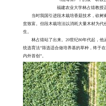
福建农业大学林占熺教授正
当时我国引进段木栽培香菇技术，砍树截段
贫致富。但段木栽培法以消耗大量木材为代
生。
林占熺站了出来。20世纪80年代起，他
统选育法”筛选适合做培养基的草种，终于在1
内外首创”。