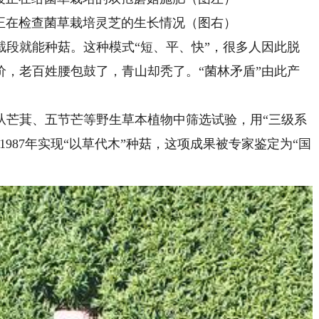
在检查菌草栽培灵芝的生长情况（图右）
就能种菇。这种模式“短、平、快”，很多人因此脱
价，老百姓腰包鼓了，青山却秃了。“菌林矛盾”由此产
从芒萁、五节芒等野生草本植物中筛选试验，用“三级系
987年实现“以草代木”种菇，这项成果被专家鉴定为“国