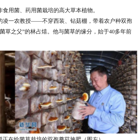
食用菌、药用菌栽培的高大草本植物。
凌一农教授——不穿西装、钻菇棚，带着农户种双孢
菌草之父”的林占熺。他与菌草的缘分，始于40多年前
正在给菌草栽培的双孢蘑菇施肥（图左）