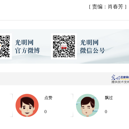
[
责编：肖春芳
]
点赞
飘过
0
0