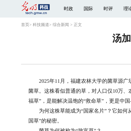
时政
国际
时评
理
首页
>
科技频道
>
综合新闻
>
正文
汤加
2025年11月，福建农林大学的菌草源
菌草。这株看似普通的草，对人口仅10万、
福草”，是能解决温饱的“救命草”，更是中
为何这株草能成为“国家名片”？它如何从福
国草”的秘密。
菌草为何被称为“致富草”？