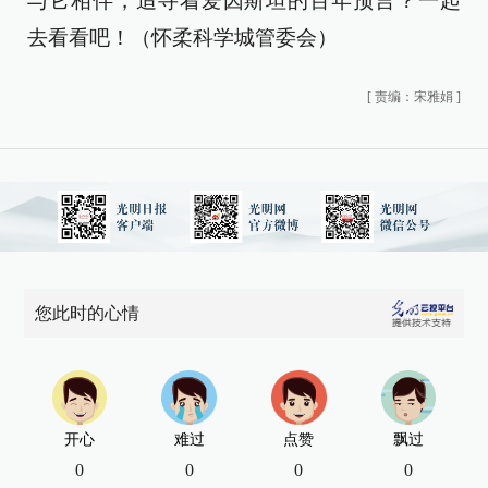
与它相伴，追寻着爱因斯坦的百年预言？一起
去看看吧！（怀柔科学城管委会）
[
责编：宋雅娟
]
您此时的心情
开心
难过
点赞
飘过
0
0
0
0