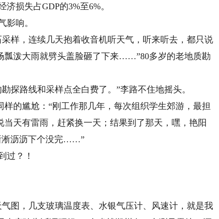
济损失占GDP的3%至6%。
气影响。
采样，连续几天抱着收音机听天气，听来听去，都只说
瓢泼大雨就劈头盖脸砸了下来……”80多岁的老地质勘
勘探路线和采样点全白费了。”李路不住地摇头。
样的尴尬：“刚工作那几年，每次组织学生郊游，最担
说当天有雷雨，赶紧换一天；结果到了那天，嘿，艳阳
淅淅沥沥下个没完……”
到过？！
气图，几支玻璃温度表、水银气压计、风速计，就是我