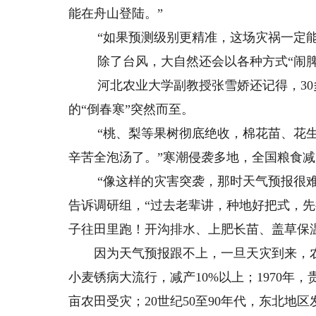
能在舟山登陆。”
“如果预测级别更精准，这场灾祸一定能
除了台风，大自然还会以各种方式“闹脾
河北农业大学副教授张雪娇还记得，30多
的“倒春寒”突然而至。
“桃、梨等果树彻底绝收，棉花苗、花生
辛苦全泡汤了。”寒潮侵袭多地，全国粮食
“像这样的灾害突袭，那时天气预报很难
告诉调研组，“过去老辈讲，种地好把式，
子往田里跑！开沟排水、上肥长苗、盖草保
因为天气预报跟不上，一旦天灾到来，农业
小麦锈病大流行，减产10%以上；1970年，
亩农田受灾；20世纪50至90年代，东北地区