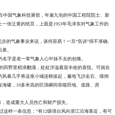
在中国气象科技展馆，年逾九旬的中国工程院院士、新
一张泛黄的纸页，上面是1953年毛泽东对气象工作的
步的气象事业来说，谈何容易！一旦“告诉”得不准确、
后果。
的名字是老一辈气象人心中抹不去的创痛。
垠的田野里稻浪翻涌，处处洋溢着迎丰收的喜悦。可就在
的风暴几乎将这座小城连根拔起，遍地飞沙走石、墙倒
发海啸，10多米高的巨浪瞬间吞噬田地、道路、房
，造成重大人员伤亡和财产损失。
样一条信息：“有12级强台风向浙江沿海靠近，有可