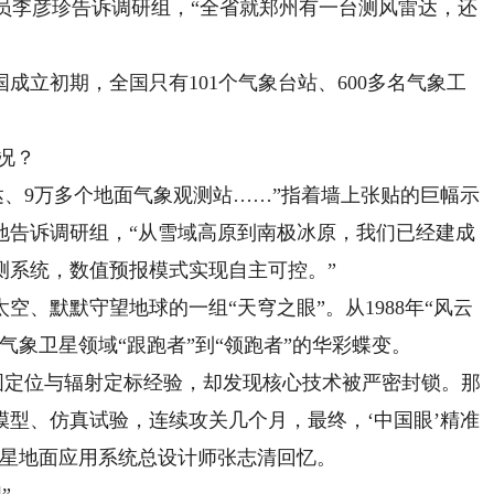
测员李彦珍告诉调研组，“全省就郑州有一台测风雷达，还
立初期，全国只有101个气象台站、600多名气象工
况？
、9万多个地面气象观测站……”指着墙上张贴的巨幅示
地告诉调研组，“从雪域高原到南极冰原，我们已经建成
测系统，数值预报模式实现自主可控。”
默默守望地球的一组“天穹之眼”。从1988年“风云
气象卫星领域“跟跑者”到“领跑者”的华彩蝶变。
定位与辐射定标经验，却发现核心技术被严密封锁。那
型、仿真试验，连续攻关几个月，最终，‘中国眼’精准
卫星地面应用系统总设计师张志清回忆。