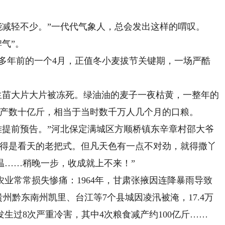
减轻不少。”一代代气象人，总会发出这样的喟叹。
气”。
年前的一个4月，正值冬小麦拔节关键期，一场严酷
苗大片大片被冻死。绿油油的麦子一夜枯黄，一整年的
减产数十亿斤，相当于当时数千万人几个月的口粮。
提前预告。”河北保定满城区方顺桥镇东辛章村邵大爷
先得是看天的老把式。但凡天色有一点不对劲，就得撒丫
温……稍晚一步，收成就上不来！”
常常损失惨痛：1964年，甘肃张掖因连降暴雨导致
贵州黔东南州凯里、台江等7个县城因凌汛被淹，17.4万
发生过8次严重冷害，其中4次粮食减产约100亿斤……