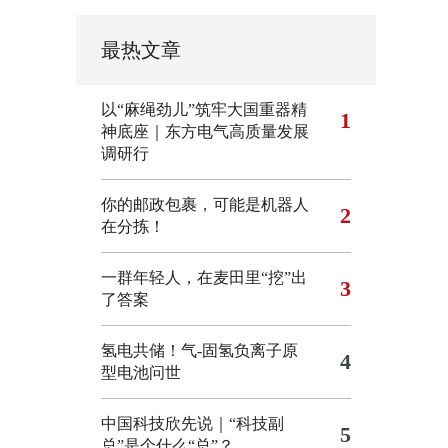
最热文章
以“麻绳劲儿”筑牢大国重器精
1
神底座｜东方电气高质量发展
调研行
你的邮政包裹，可能是机器人
2
在分拣！
一群年轻人，在麦田里“挖”出
3
了答案
氢电共储！气-固氢负离子原
4
型电池问世
中国科技欣先说｜“科技副
5
总”是个什么“总”？