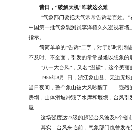
昔日，“破解天机”咋就这么难
“气象部门要把天气常常告诉老百姓。”
中国第一批气象观测员李泽椿久久凝视着墙上
指示。
简简单单的“告诉”二字，对于那时刚刚起
不及时、不全面，引发的常常是难以想象的
“八一大台风”，又名“温黛”，这个美丽
1956年8月1日，浙江象山县。无边无
当日夜间，整个象山被大风吵醒了——强烈
房塌，山体滑坡冲毁了水库和堰坝，台风引
屋……
这场强度达23级的超强台风波及5个省市
其实，台风来临前，气象部门也曾发布过这