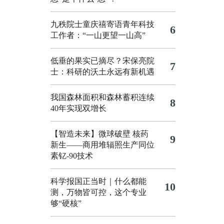
九秩院士童庆禧寄语青年科技
6
工作者：“一山更望一山高”
低垂的果实已摘尽？宋保亮院
7
士：科研的沃土永远有新机遇
我国森林面积和森林蓄积连续
8
40年实现双增长
【智造未来】微球破壁 核药
9
新生——商用堆辐照生产同位
素钇-90技术
科学报国正当时｜什么都能
10
测，万物皆可控，这个专业
够“硬核”