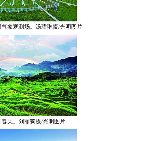
象观测场。汤珺琳摄/光明图片
天。刘丽莉摄/光明图片