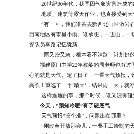
20世纪80年代，我国因气象灾害造成的经
地质、建筑等露天作业，也直接受到天
“有一回，我们准备去黔西北山区做岩石
西南地区有零星小雨。谁承想，一进山，一场
探队员李路记忆犹新。
“雨又密又急，根本看不清路，计划好的
福建厦门中学22年教龄的周老师也有过同
心的就是天气。定了日子，一看天气预报，
高照！重选了一个‘晴天’，结果雨一大早就
这样尴尬的事，那个时候，谁又没有碰
今天，“预知冷暖”有了硬底气
天气预报“没个准”，问题出在哪里？
“刚改革开放那会儿，一叠手工绘制的天