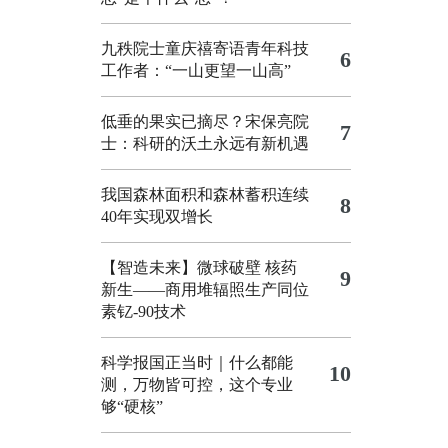
九秩院士童庆禧寄语青年科技
6
工作者：“一山更望一山高”
低垂的果实已摘尽？宋保亮院
7
士：科研的沃土永远有新机遇
我国森林面积和森林蓄积连续
8
40年实现双增长
【智造未来】微球破壁 核药
9
新生——商用堆辐照生产同位
素钇-90技术
科学报国正当时｜什么都能
10
测，万物皆可控，这个专业
够“硬核”