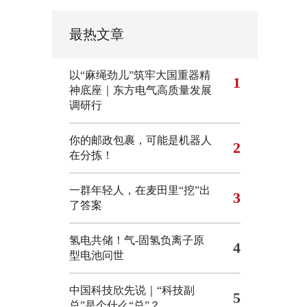
最热文章
以“麻绳劲儿”筑牢大国重器精
1
神底座｜东方电气高质量发展
调研行
你的邮政包裹，可能是机器人
2
在分拣！
一群年轻人，在麦田里“挖”出
3
了答案
氢电共储！气-固氢负离子原
4
型电池问世
中国科技欣先说｜“科技副
5
总”是个什么“总”？