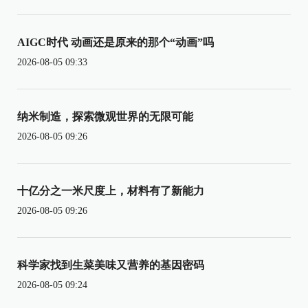
AIGC时代 动画还是原来的那个“动画”吗
2026-08-05 09:33
纳米制造，探索微观世界的无限可能
2026-08-05 09:26
十亿分之一米尺度上，材料有了新能力
2026-08-05 09:26
科学家找到生菜美味又营养的基因密码
2026-08-05 09:24