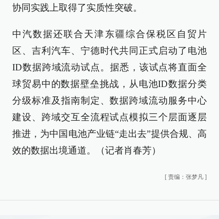
协同实践上取得了实质性突破。
中汽数据还联合天津东疆综合保税区自贸片
区、吉利汽车、宁德时代共同正式启动了电池
ID数据跨域流动试点。据悉，该试点将直面全
球贸易中的数据壁垒挑战，从电池ID数据分类
分级标准及指南制定、数据跨域流动服务中心
建设、跨域交互全流程试点模拟三个层面逐层
推进，为中国电池产业链“走出去”提供合规、高
效的数据出境通道。（记者肖春芳）
[
责编：张梦凡
]