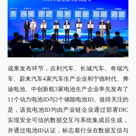
成果发布环节，吉利汽车、长城汽车、奇瑞汽
车、蔚来汽车4家汽车生产企业和宁德时代、弗
迪电池、中创新航3家电池生产企业率先发布了
11个动力电池ID与2个储能电池ID。值得关注的
是，该批电池ID均由产业链企业通过部署DIC
实现安全可信的数据交互与系统集成后生成，
并通过电池ID认证，标志着行业在数据互信与