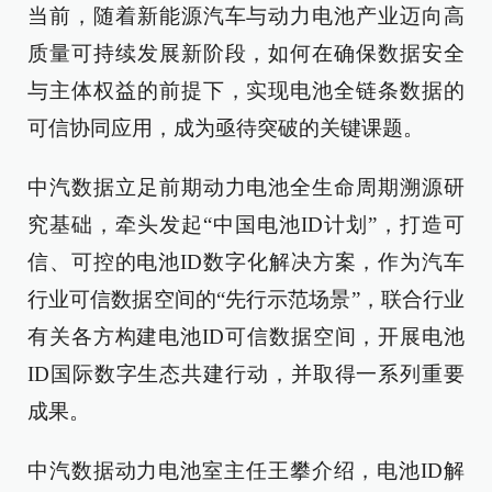
当前，随着新能源汽车与动力电池产业迈向高
质量可持续发展新阶段，如何在确保数据安全
与主体权益的前提下，实现电池全链条数据的
可信协同应用，成为亟待突破的关键课题。
中汽数据立足前期动力电池全生命周期溯源研
究基础，牵头发起“中国电池ID计划”，打造可
信、可控的电池ID数字化解决方案，作为汽车
行业可信数据空间的“先行示范场景”，联合行业
有关各方构建电池ID可信数据空间，开展电池
ID国际数字生态共建行动，并取得一系列重要
成果。
中汽数据动力电池室主任王攀介绍，电池ID解