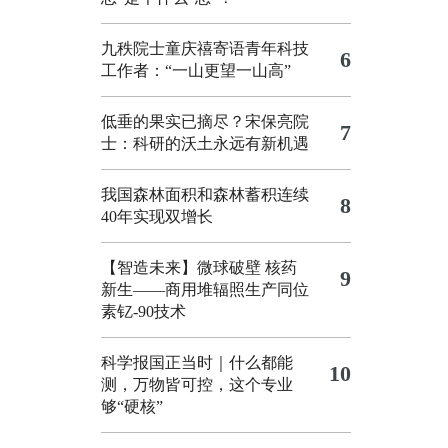
九秩院士童庆禧寄语青年科技
6
工作者：“一山更望一山高”
低垂的果实已摘尽？宋保亮院
7
士：科研的沃土永远有新机遇
我国森林面积和森林蓄积连续
8
40年实现双增长
【智造未来】微球破壁 核药
9
新生——商用堆辐照生产同位
素钇-90技术
科学报国正当时｜什么都能
10
测，万物皆可控，这个专业
够“硬核”