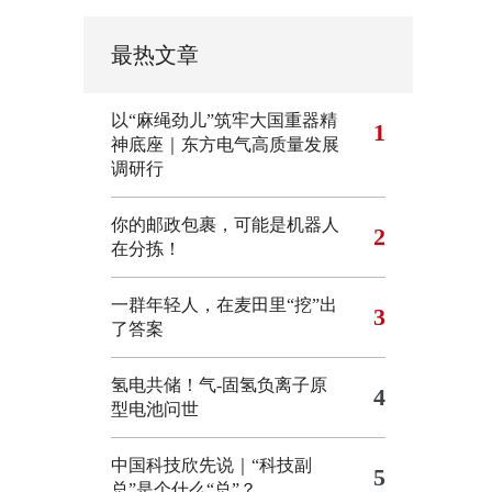
最热文章
以“麻绳劲儿”筑牢大国重器精
1
神底座｜东方电气高质量发展
调研行
你的邮政包裹，可能是机器人
2
在分拣！
一群年轻人，在麦田里“挖”出
3
了答案
氢电共储！气-固氢负离子原
4
型电池问世
中国科技欣先说｜“科技副
5
总”是个什么“总”？