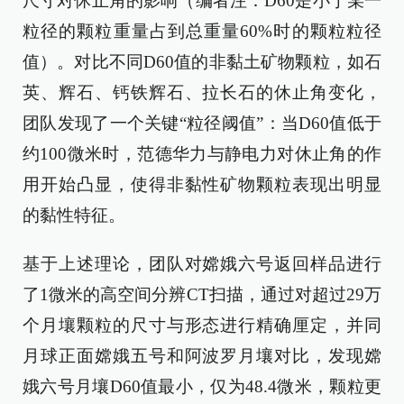
尺寸对休止角的影响（编者注：D60是小于某一
粒径的颗粒重量占到总重量60%时的颗粒粒径
值）。对比不同D60值的非黏土矿物颗粒，如石
英、辉石、钙铁辉石、拉长石的休止角变化，
团队发现了一个关键“粒径阈值”：当D60值低于
约100微米时，范德华力与静电力对休止角的作
用开始凸显，使得非黏性矿物颗粒表现出明显
的黏性特征。
基于上述理论，团队对嫦娥六号返回样品进行
了1微米的高空间分辨CT扫描，通过对超过29万
个月壤颗粒的尺寸与形态进行精确厘定，并同
月球正面嫦娥五号和阿波罗月壤对比，发现嫦
娥六号月壤D60值最小，仅为48.4微米，颗粒更