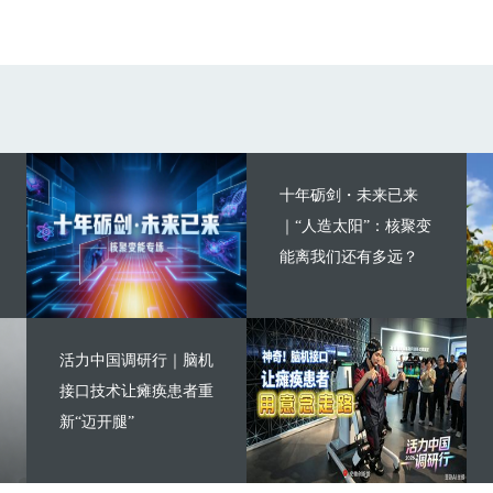
十年砺剑・未来已来
｜“人造太阳”：核聚变
能离我们还有多远？
活力中国调研行｜脑机
接口技术让瘫痪患者重
新“迈开腿”