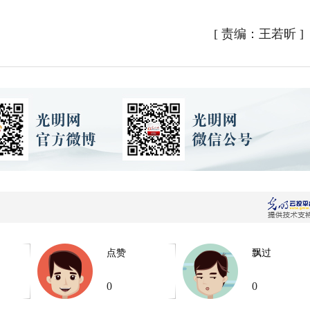
[
责编：王若昕
]
点赞
飘过
0
0