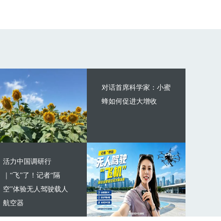
对话首席科学家：小蜜
蜂如何促进大增收
活力中国调研行
｜“飞”了！记者“隔
空”体验无人驾驶载人
航空器