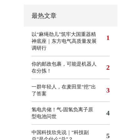
最热文章
以“麻绳劲儿”筑牢大国重器精
1
神底座｜东方电气高质量发展
调研行
你的邮政包裹，可能是机器人
2
在分拣！
一群年轻人，在麦田里“挖”出
3
了答案
氢电共储！气-固氢负离子原
4
型电池问世
中国科技欣先说｜“科技副
5
总”是个什么“总”？