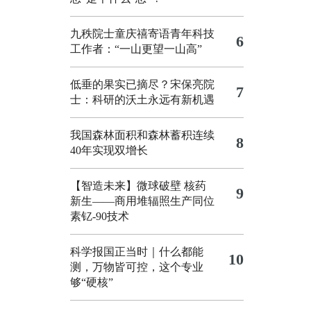
九秩院士童庆禧寄语青年科技
6
工作者：“一山更望一山高”
低垂的果实已摘尽？宋保亮院
7
士：科研的沃土永远有新机遇
我国森林面积和森林蓄积连续
8
40年实现双增长
【智造未来】微球破壁 核药
9
新生——商用堆辐照生产同位
素钇-90技术
科学报国正当时｜什么都能
10
测，万物皆可控，这个专业
够“硬核”