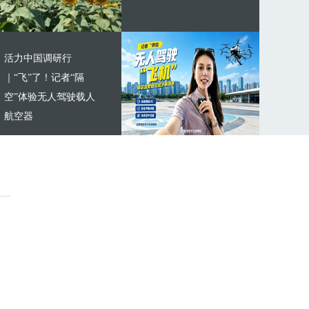
活力中国调研行
｜“飞”了！记者“隔
空”体验无人驾驶载人
航空器