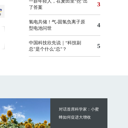
一群年轻人，在麦田里“挖”出
3
了答案
氢电共储！气-固氢负离子原
4
型电池问世
中国科技欣先说｜“科技副
5
总”是个什么“总”？
对话首席科学家：小蜜
蜂如何促进大增收