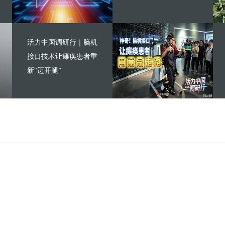
活力中国调研行｜脑机
接口技术让瘫痪患者重
新“迈开腿”