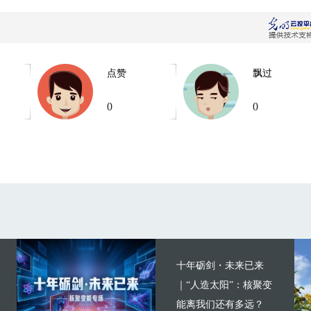
点赞
飘过
0
0
十年砺剑・未来已来
｜“人造太阳”：核聚变
能离我们还有多远？