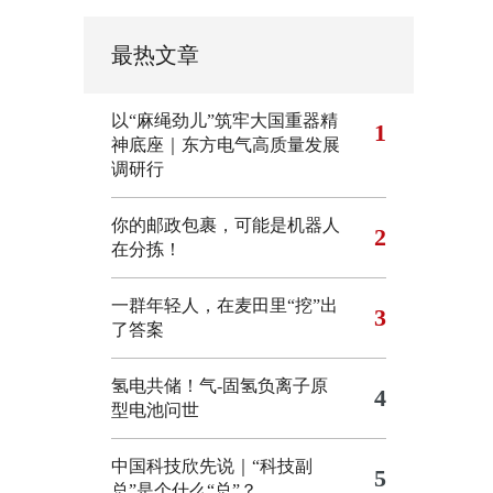
最热文章
以“麻绳劲儿”筑牢大国重器精
1
神底座｜东方电气高质量发展
调研行
你的邮政包裹，可能是机器人
2
在分拣！
一群年轻人，在麦田里“挖”出
3
了答案
氢电共储！气-固氢负离子原
4
型电池问世
中国科技欣先说｜“科技副
5
总”是个什么“总”？