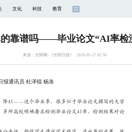
论
文化
科技
教育
真的靠谱吗——毕业论文“AI率
来源：
光明网-《光明日报》
2026-05-27 02:50
报通讯员 杜泽锟 杨洛
率、降AI……这个毕业季，很多忙于毕业论文撰写的大学
，多所高校明确要求检测毕业论文AI率，检测结果对论
。
公平性，督促学生遵守学术规范、产出原创成果。然