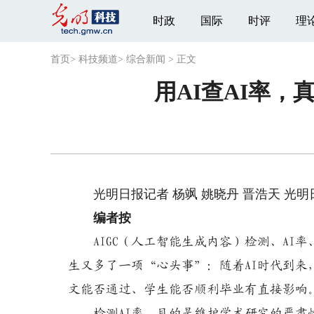
时政
国际
时评
理
首页
>
科技频道
>
综合新闻
>
正文
用AI查AI率，
光明日报记者 杨飒 姚晓丹 晋浩天 光明日
编者按
AIGC（人工智能生成内容）检测、AI
生又多了一项“心头事”：随着AI时代到来
文能否通过、学生能否顺利毕业有直接影响
检测AI率，目的是维护学术研究的严肃性