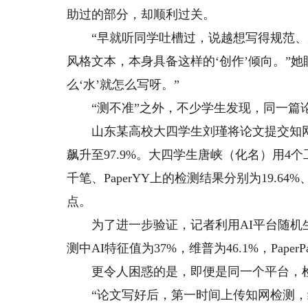
助过的部分，却顺利过关。
“早就听同学吐槽过，说越想写得规范、严
风格文本，本身具备这样的‘创作’倾向。”
么‘水’就怎么写呀。”
“测不准”之外，不少学生发现，同一篇论
山东某高校大四学生刘瑾将论文提交知网检测，A
飙升至97.9%。大四学生唐峡（化名）用4个工具
千笔、PaperYY上的检测结果分别为19.64%、
点。
为了进一步验证，记者利用AI平台随机生成了
测中AI特征值为37%，维普为46.1%，PaperPa
更令人困惑的是，即便是同一个平台，检
“论文写好后，第一时间上传知网检测，结果