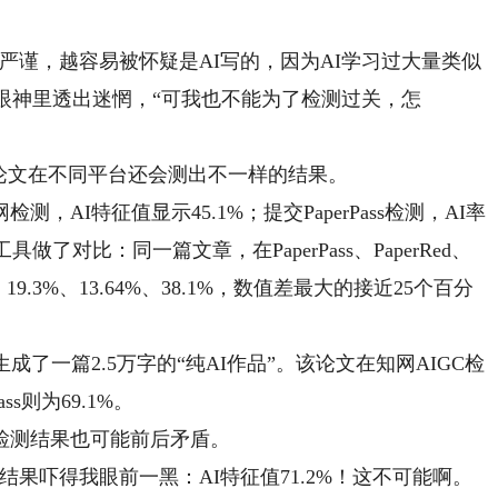
谨，越容易被怀疑是AI写的，因为AI学习过大量类似
她眼神里透出迷惘，“可我也不能为了检测过关，怎
文在不同平台还会测出不一样的结果。
I特征值显示45.1%；提交PaperPass检测，AI率
做了对比：同一篇文章，在PaperPass、PaperRed、
19.3%、13.64%、38.1%，数值差最大的接近25个百分
一篇2.5万字的“纯AI作品”。该论文在知网AIGC检
ss则为69.1%。
测结果也可能前后矛盾。
吓得我眼前一黑：AI特征值71.2%！这不可能啊。