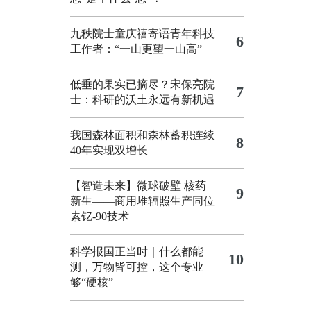
九秩院士童庆禧寄语青年科技
6
工作者：“一山更望一山高”
低垂的果实已摘尽？宋保亮院
7
士：科研的沃土永远有新机遇
我国森林面积和森林蓄积连续
8
40年实现双增长
【智造未来】微球破壁 核药
9
新生——商用堆辐照生产同位
素钇-90技术
科学报国正当时｜什么都能
10
测，万物皆可控，这个专业
够“硬核”