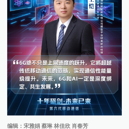
编辑：宋雅娟 蔡琳 林佳欣 肖春芳