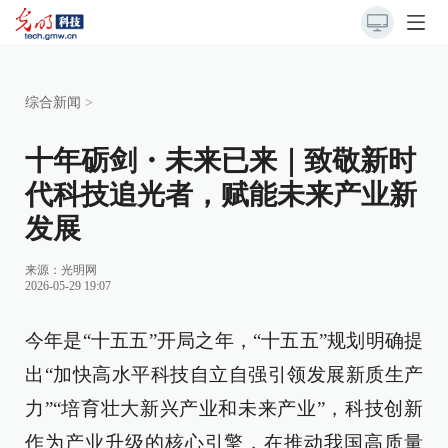
综合新闻
>
十年砺剑・未来已来｜致敬新时
代科技追光者，赋能未来产业新
发展
来源：
光明网
2026-05-29 19:07
今年是“十五五”开局之年，“十五五”规划明确提
出“加快高水平科技自立自强引领发展新质生产
力”“培育壮大新兴产业和未来产业”，科技创新
作为产业升级的核心引擎，在推动我国高质量