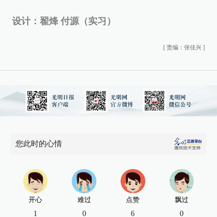
设计：翟烽
付源
（实习）
[
责编：张佳兴
]
您此时的心情
开心
难过
点赞
飘过
1
0
6
0