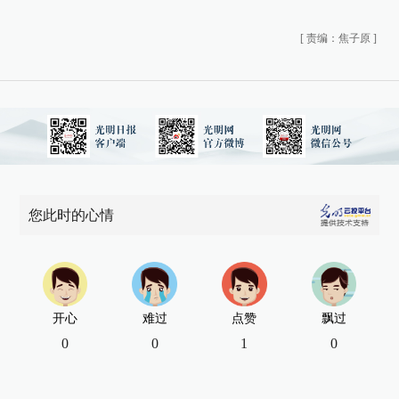
[
责编：焦子原
]
您此时的心情
开心
难过
点赞
飘过
0
0
1
0