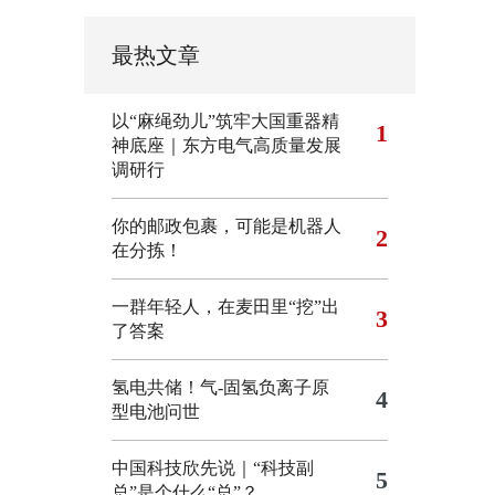
最热文章
以“麻绳劲儿”筑牢大国重器精
1
神底座｜东方电气高质量发展
调研行
你的邮政包裹，可能是机器人
2
在分拣！
一群年轻人，在麦田里“挖”出
3
了答案
氢电共储！气-固氢负离子原
4
型电池问世
中国科技欣先说｜“科技副
5
总”是个什么“总”？