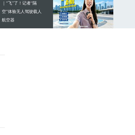
｜“飞”了！记者“隔
空”体验无人驾驶载人
航空器