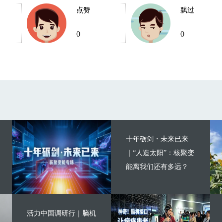
点赞
飘过
0
0
十年砺剑・未来已来
｜“人造太阳”：核聚变
能离我们还有多远？
活力中国调研行｜脑机