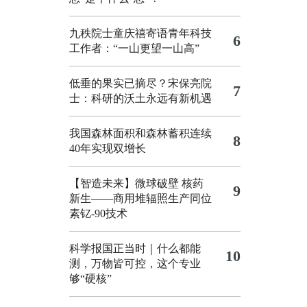
九秩院士童庆禧寄语青年科技
6
工作者：“一山更望一山高”
低垂的果实已摘尽？宋保亮院
7
士：科研的沃土永远有新机遇
我国森林面积和森林蓄积连续
8
40年实现双增长
【智造未来】微球破壁 核药
9
新生——商用堆辐照生产同位
素钇-90技术
科学报国正当时｜什么都能
10
测，万物皆可控，这个专业
够“硬核”