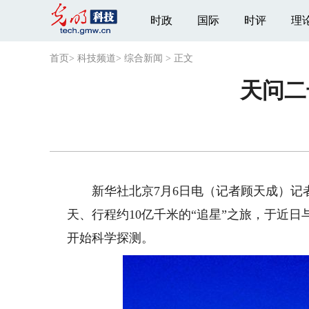
时政
国际
时评
理
首页
>
科技频道
>
综合新闻
>
正文
天问二
新华社北京7月6日电（记者顾天成）记者7
天、行程约10亿千米的“追星”之旅，于近日与
开始科学探测。