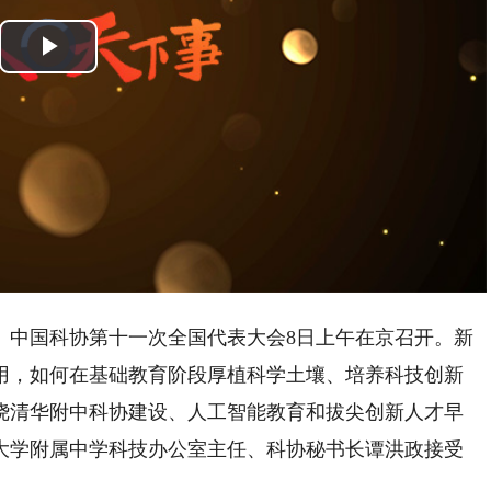
Video
Player
is
Play
loading.
Video
中国科协第十一次全国代表大会8日上午在京召开。新
用，如何在基础教育阶段厚植科学土壤、培养科技创新
绕清华附中科协建设、人工智能教育和拔尖创新人才早
大学附属中学科技办公室主任、科协秘书长谭洪政接受