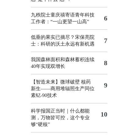
九秩院士童庆禧寄语青年科技
6
工作者：“一山更望一山高”
低垂的果实已摘尽？宋保亮院
7
士：科研的沃土永远有新机遇
我国森林面积和森林蓄积连续
8
40年实现双增长
【智造未来】微球破壁 核药
9
新生——商用堆辐照生产同位
素钇-90技术
科学报国正当时｜什么都能
10
测，万物皆可控，这个专业
够“硬核”