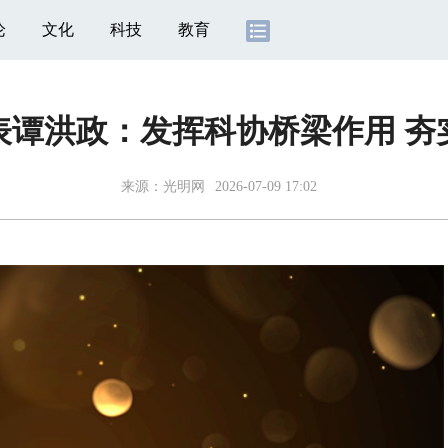
论
文化
科技
教育
表谭洪政：发挥科协桥梁作用 夯
来源：
光明网
2026-07-09 17:02