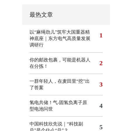
最热文章
以“麻绳劲儿”筑牢大国重器精
1
神底座｜东方电气高质量发展
调研行
你的邮政包裹，可能是机器人
2
在分拣！
一群年轻人，在麦田里“挖”出
3
了答案
氢电共储！气-固氢负离子原
4
型电池问世
中国科技欣先说｜“科技副
5
总”是个什么“总”？