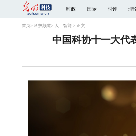
时政
国际
时评
理
首页
>
科技频道
>
人工智能
>
正文
中国科协十一大代