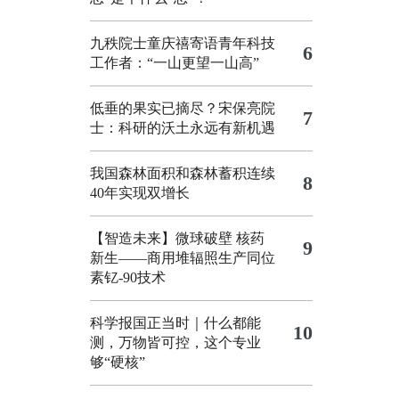
九秩院士童庆禧寄语青年科技
6
工作者：“一山更望一山高”
低垂的果实已摘尽？宋保亮院
7
士：科研的沃土永远有新机遇
我国森林面积和森林蓄积连续
8
40年实现双增长
【智造未来】微球破壁 核药
9
新生——商用堆辐照生产同位
素钇-90技术
科学报国正当时｜什么都能
10
测，万物皆可控，这个专业
够“硬核”