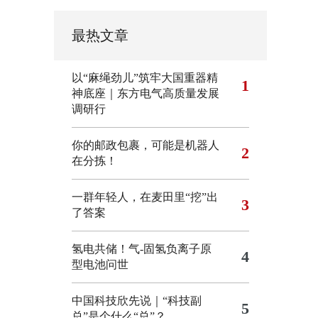
最热文章
以“麻绳劲儿”筑牢大国重器精
1
神底座｜东方电气高质量发展
调研行
你的邮政包裹，可能是机器人
2
在分拣！
一群年轻人，在麦田里“挖”出
3
了答案
氢电共储！气-固氢负离子原
4
型电池问世
中国科技欣先说｜“科技副
5
总”是个什么“总”？