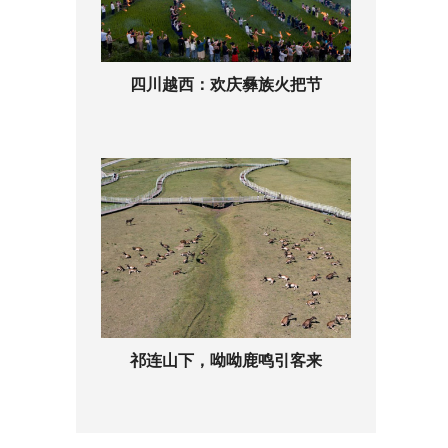
四川越西：欢庆彝族火把节
祁连山下，呦呦鹿鸣引客来