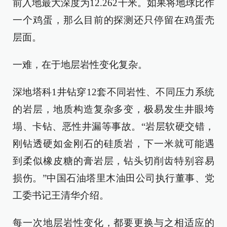
前入地最大深度为12.262千米。如果将地球比作
一个鸡蛋，那么目前的探测还只停留在鸡蛋壳
层面。
一难，在于地层岩性变化复杂。
深地塔科1井钻穿12套不同岩性、不同压力系统
的岩层，地质构造复杂多变，极易发生井眼垮
塌、卡钻、恶性井漏等事故。“岩层软硬交错，
刚钻透硬如金刚石的硅质岩，下一米就可能遇
到柔似橡皮糖的膏岩层，钻头切削齿特别容易
损伤。”中国石油塔里木油田公司执行董事、党
工委书记王清华介绍。
每一次地层岩性变化，都要更换与之相适应的