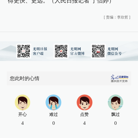
得更快、更远。（人民日报记者
丁怡婷
）
[
责编：李欣哲
]
您此时的心情
开心
难过
点赞
飘过
4
0
4
0