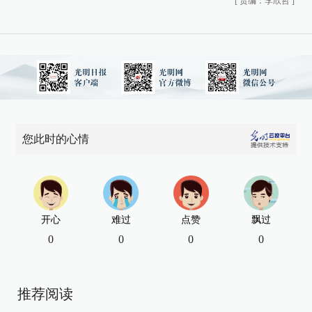
[
责编：李欣哲
]
您此时的心情
开心
难过
点赞
飘过
0
0
0
0
推荐阅读