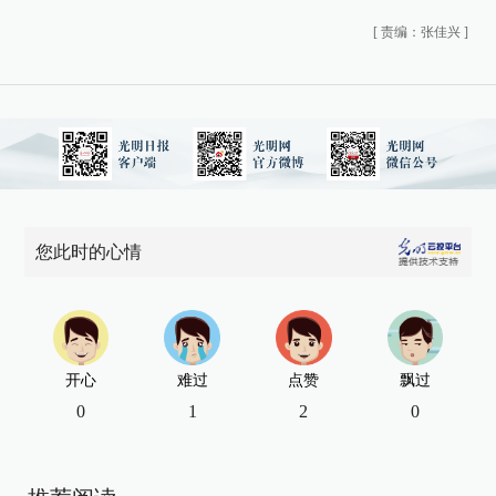
[
责编：张佳兴
]
您此时的心情
开心
难过
点赞
飘过
0
1
2
0