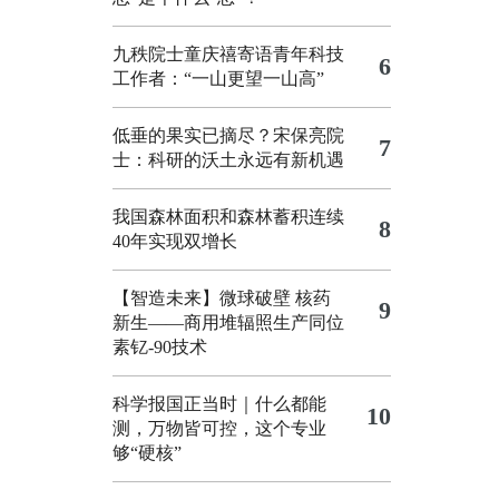
九秩院士童庆禧寄语青年科技
6
工作者：“一山更望一山高”
低垂的果实已摘尽？宋保亮院
7
士：科研的沃土永远有新机遇
我国森林面积和森林蓄积连续
8
40年实现双增长
【智造未来】微球破壁 核药
9
新生——商用堆辐照生产同位
素钇-90技术
科学报国正当时｜什么都能
10
测，万物皆可控，这个专业
够“硬核”