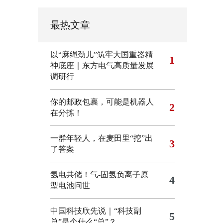
最热文章
以“麻绳劲儿”筑牢大国重器精
1
神底座｜东方电气高质量发展
调研行
你的邮政包裹，可能是机器人
2
在分拣！
一群年轻人，在麦田里“挖”出
3
了答案
氢电共储！气-固氢负离子原
4
型电池问世
中国科技欣先说｜“科技副
5
总”是个什么“总”？