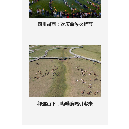
四川越西：欢庆彝族火把节
祁连山下，呦呦鹿鸣引客来