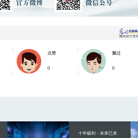
点赞
飘过
0
0
十年砺剑・未来已来