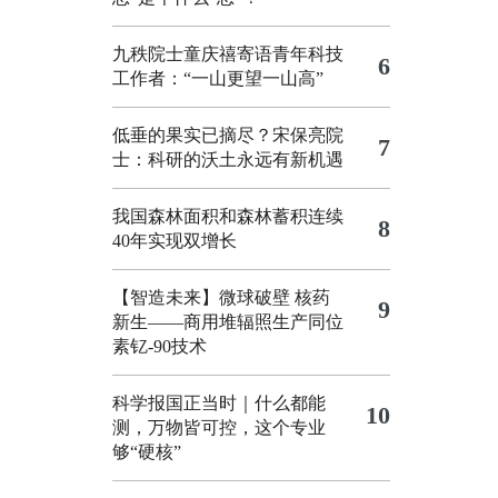
九秩院士童庆禧寄语青年科技
6
工作者：“一山更望一山高”
低垂的果实已摘尽？宋保亮院
7
士：科研的沃土永远有新机遇
我国森林面积和森林蓄积连续
8
40年实现双增长
【智造未来】微球破壁 核药
9
新生——商用堆辐照生产同位
素钇-90技术
科学报国正当时｜什么都能
10
测，万物皆可控，这个专业
够“硬核”