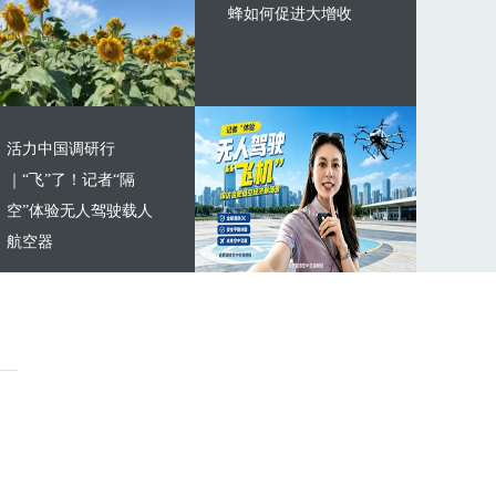
蜂如何促进大增收
活力中国调研行
｜“飞”了！记者“隔
空”体验无人驾驶载人
航空器