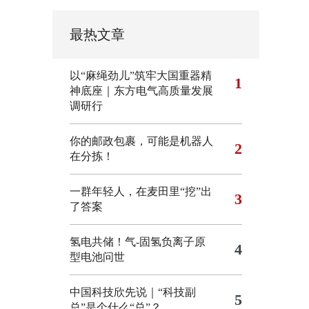
最热文章
以“麻绳劲儿”筑牢大国重器精
1
神底座｜东方电气高质量发展
调研行
你的邮政包裹，可能是机器人
2
在分拣！
一群年轻人，在麦田里“挖”出
3
了答案
氢电共储！气-固氢负离子原
4
型电池问世
中国科技欣先说｜“科技副
5
总”是个什么“总”？