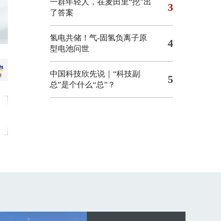
一群年轻人，在麦田里“挖”出
3
了答案
氢电共储！气-固氢负离子原
4
型电池问世
中国科技欣先说｜“科技副
5
总”是个什么“总”？