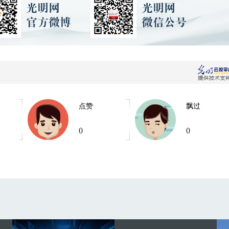
点赞
飘过
0
0