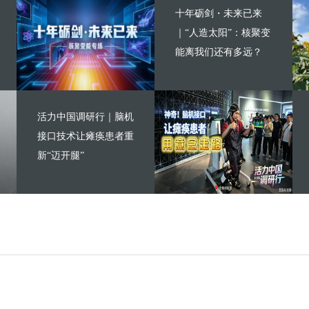
十年砺剑・未来已来
｜“人造太阳”：核聚变
能离我们还有多远？
活力中国调研行｜脑机
接口技术让瘫痪患者重
新“迈开腿”