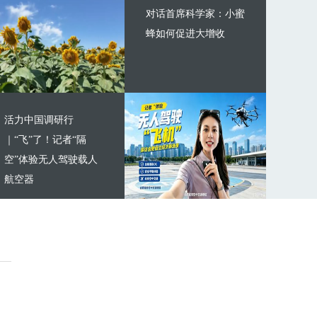
对话首席科学家：小蜜
蜂如何促进大增收
活力中国调研行
｜“飞”了！记者“隔
空”体验无人驾驶载人
航空器