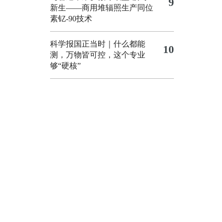
9
新生——商用堆辐照生产同位
素钇-90技术
科学报国正当时｜什么都能
10
测，万物皆可控，这个专业
够“硬核”