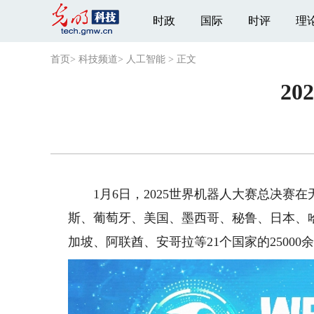
时政
国际
时评
理
首页
>
科技频道
>
人工智能
>
正文
2
1月6日，2025世界机器人大赛总决赛
斯、葡萄牙、美国、墨西哥、秘鲁、日本、
加坡、阿联酋、安哥拉等21个国家的2500