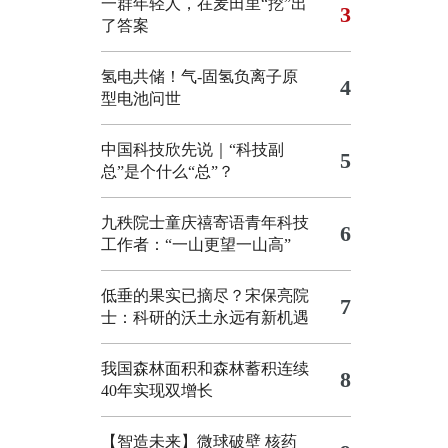
一群年轻人，在麦田里“挖”出
3
了答案
氢电共储！气-固氢负离子原
4
型电池问世
中国科技欣先说｜“科技副
5
总”是个什么“总”？
九秩院士童庆禧寄语青年科技
6
工作者：“一山更望一山高”
低垂的果实已摘尽？宋保亮院
7
士：科研的沃土永远有新机遇
我国森林面积和森林蓄积连续
8
40年实现双增长
【智造未来】微球破壁 核药