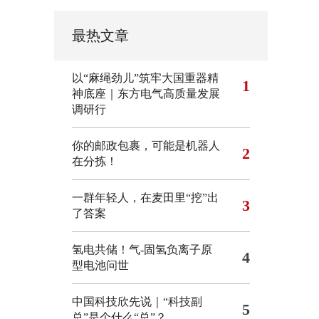
最热文章
以“麻绳劲儿”筑牢大国重器精
1
神底座｜东方电气高质量发展
调研行
你的邮政包裹，可能是机器人
2
在分拣！
一群年轻人，在麦田里“挖”出
3
了答案
氢电共储！气-固氢负离子原
4
型电池问世
中国科技欣先说｜“科技副
5
总”是个什么“总”？