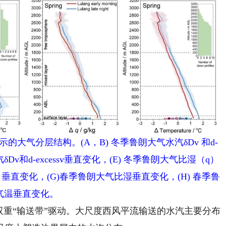
大气分层结构。(A，B) 冬季鲁朗大气水汽δDv 和d-
汽δDv和d-excessv垂直变化，(E) 冬季鲁朗大气比湿（q）
ure）垂直变化，(G)春季鲁朗大气比湿垂直变化，(H) 春季鲁
气温垂直变化。
重“输送带”驱动。大尺度西风平流输送的水汽主要分布