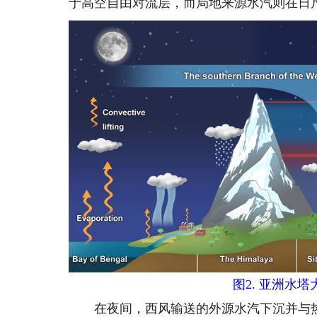
于高空自由对流层，而局地来源水汽则在日
图2. 亚洲水塔
在夜间，西风输送的外源水汽下沉并与热