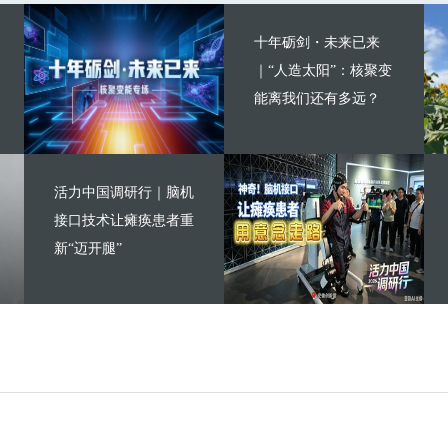
十年砺剑・未来已来
｜“人造太阳”：核聚变
能离我们还有多远？
活力中国调研行｜脑机
接口技术让瘫痪患者重
新“迈开腿”