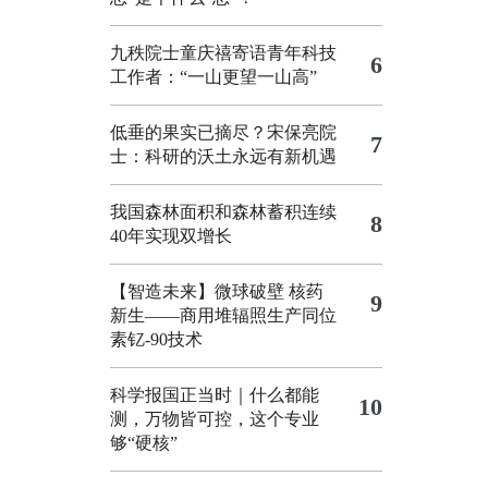
九秩院士童庆禧寄语青年科技
6
工作者：“一山更望一山高”
低垂的果实已摘尽？宋保亮院
7
士：科研的沃土永远有新机遇
我国森林面积和森林蓄积连续
8
40年实现双增长
【智造未来】微球破壁 核药
9
新生——商用堆辐照生产同位
素钇-90技术
科学报国正当时｜什么都能
10
测，万物皆可控，这个专业
够“硬核”