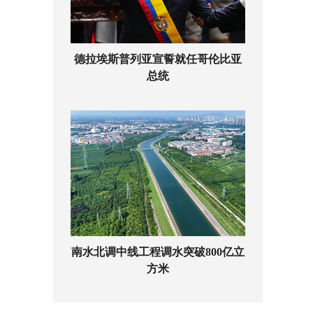
德拉埃斯普列亚宣誓就任哥伦比亚
总统
南水北调中线工程调水突破800亿立
方米