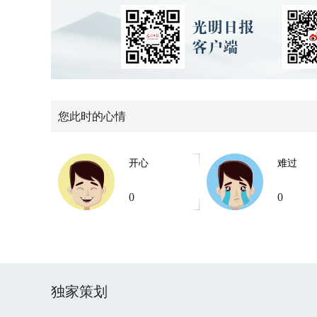
您此时的心情
开心
难过
0
0
独家策划