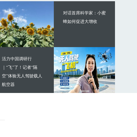
对话首席科学家：小蜜
蜂如何促进大增收
活力中国调研行
｜“飞”了！记者“隔
空”体验无人驾驶载人
航空器