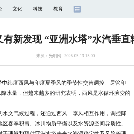
论
文化
科技
教育
有新发现 “亚洲水塔”水汽垂
来源：
光明网
2026-05-13 15:00
中纬度西风与印度夏季风的季节性交替调控。尽管印
年总降水量，但越来越多的研究表明，西风是水循环演变的
水文气候过程，还通过西风—季风相互作用，调控降
地区春季积雪、冰川物质平衡以及水资源空间异质性。
对于理解和预估亚洲水塔未来水资源稳定性及风险管理