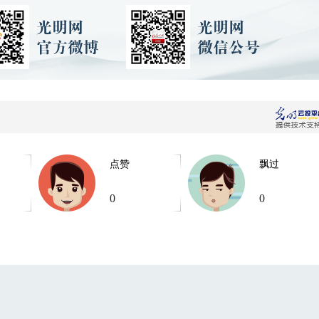
点赞
飘过
0
0