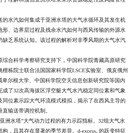
的水汽如何集成于亚洲水塔的大气水循环及其发生机
地形、边界层过程及残余水汽如何与西风传输的外源水
仍缺乏系统认知。该过程的解析对非季风期的大气水汽
综合科学考察研究支持下，中国科学院青藏高原研究
檀栋院士联合法国国家科学院LSCE实验室、俄亥俄州
挪威卑尔根大学、中国科学院空天信息创新研究院等国内
完成了32次高海拔区浮空艇大气水汽稳定同位素和气象
及同位素示踪大气环流模式模拟，揭示了在西风主导的
垂直输送带调控机制。
洲水塔”大气动力过程的有力示踪指标。32组大气水
且其存在显著的季节差异。d-excessᵥ 的跃变特征