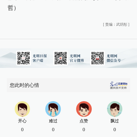
哲）
[
责编：武玥彤
]
您此时的心情
开心
难过
点赞
飘过
0
0
0
0