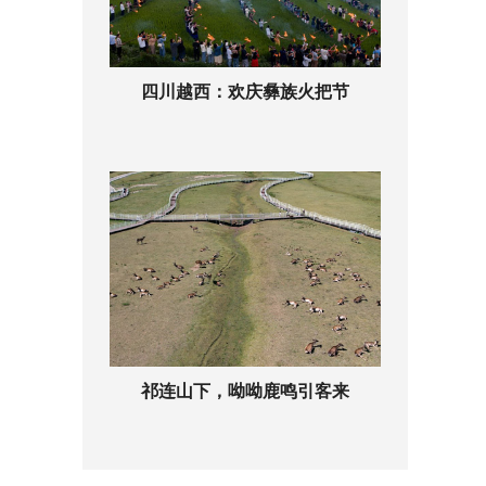
四川越西：欢庆彝族火把节
祁连山下，呦呦鹿鸣引客来