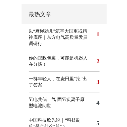
最热文章
以“麻绳劲儿”筑牢大国重器精
1
神底座｜东方电气高质量发展
调研行
你的邮政包裹，可能是机器人
2
在分拣！
一群年轻人，在麦田里“挖”出
3
了答案
氢电共储！气-固氢负离子原
4
型电池问世
中国科技欣先说｜“科技副
5
总”是个什么“总”？