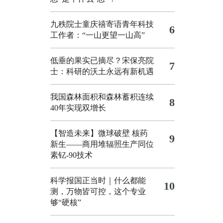
九秩院士童庆禧寄语青年科技
6
工作者：“一山更望一山高”
低垂的果实已摘尽？宋保亮院
7
士：科研的沃土永远有新机遇
我国森林面积和森林蓄积连续
8
40年实现双增长
【智造未来】微球破壁 核药
9
新生——商用堆辐照生产同位
素钇-90技术
科学报国正当时｜什么都能
10
测，万物皆可控，这个专业
够“硬核”