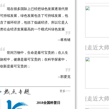
·
【网上互动】专家面对面解读食品安全与生
态农业
现在很多国际上已经把绿色发展逐渐代替
·
可持续发展，绿色发展包含了可持续发展，包
【网上互动】清华大学教授解读危化品爆炸
·
含了循环经济，包括了低碳经济。所以它是人
【网上互动】医学主任医师解读“冷冻卵子”
·
类社会经济发展最高的一个模式叫绿色发展
【网上互动】大学教授解读“梯难”事故
·
【网上互动】急救中心主治医师解读干性溺
--蒋有绪
水
[走近大师
·
【网上互动】危化品爆炸：氰化钠能否导致
世间万物中，生命是最可宝贵的；在人生
毒雨？
旅程中，健康是最可宝贵的；在科学探索中，
·
【网上互动】专家面对面解读航空飞行安全
创新是最可宝贵的；
·
【网上互动】国家天文台研究员解读太
--郭爱克
阳"休眠"
·
【网上互动】“新视野号”飞掠冥王星纪实
·
【BBS互动】谁是你心目中最牛的科学大咖
更多>>>
·
【网上互动】食品安全与营养专家解读“僵
[走近大师
2018全国科普日
尸肉”