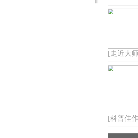
直“APEC蓝”？
·
【网上互动】"厄尔尼诺"持续走强成为历史
之最？
·
【网上互动】上班族，你该如何预防视疲
劳？
·
【网上互动】北航孙毅带你看无人机带你飞
[走近大师
·
【网上互动】茅以升的女儿说他生活上很粗
心？
·
【2015全国科普日】科技成就梦想 拥抱智慧
生活
·
【网上互动】屠呦呦获2015诺贝尔生理学或
医学奖
·
【网上互动】川大副教授解读人造精子与卵
细胞
[科普佳作
·
【网上互动】“扶不起”，什么样的老人更容
易摔倒？