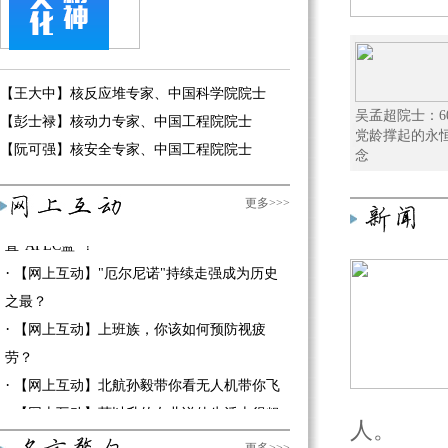
·
【网上互动】为何要探测月球之背？
·
【网上互动】让鱼儿“起死回生”的鱼浮灵可
致癌？
·
【网上互动】小身体大作用 "消灭"白色污染
【王大中】核反应堆专家、中国科学院院士
吴孟超院士：6
靠虫子?
【彭士禄】核动力专家、中国工程院院士
党龄撑起的永
·
【网上互动】诺如病毒来啦，这又是个什么
【阮可强】核安全专家、中国工程院院士
念
鬼？
·
更多>>>
【网上互动】郝吉明：北京什么时候才能一
直“APEC蓝”？
·
【网上互动】"厄尔尼诺"持续走强成为历史
之最？
·
【网上互动】上班族，你该如何预防视疲
劳？
·
【网上互动】北航孙毅带你看无人机带你飞
·
【网上互动】茅以升的女儿说他生活上很粗
人。
心？