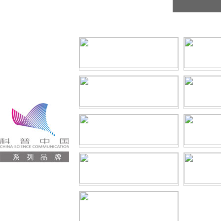
·
【网上互动】北京天文馆馆长解读火流星和
流星
·
【网上互动】纪念钱学森诞辰104年暨归国
60周年
·
【网上互动】2017年消灭近视眼，靠不靠
谱？
·
【网上互动】第十届全国周培源大学生力学
竞赛
·
【网上互动】专家面对面解读食品安全与生
态农业
·
【网上互动】清华大学教授解读危化品爆炸
·
【网上互动】医学主任医师解读“冷冻卵子”
·
【网上互动】大学教授解读“梯难”事故
·
【网上互动】急救中心主治医师解读干性溺
水
·
【网上互动】危化品爆炸：氰化钠能否导致