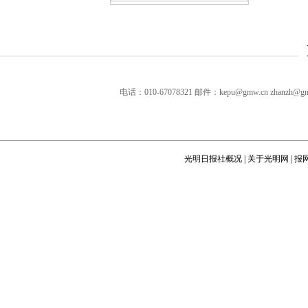
毒雨？
·
【网上互动】专家面对面解读航空飞行安全
·
【网上互动】国家天文台研究员解读太
阳"休眠"
·
【网上互动】“新视野号”飞掠冥王星纪实
电话：010-67078321 邮件：kepu@gmw.cn zha
·
【BBS互动】谁是你心目中最牛的科学大咖
·
【网上互动】食品安全与营养专家解读“僵
尸肉”
·
光明日报社概况
|
关于光明网
|
报
【网上互动】专家面对面解读中东呼吸综合
征