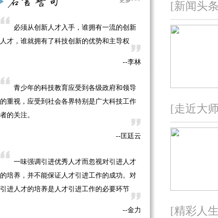
更多>>>
·
[新闻头条
【2015全国科普日】科技成就梦想 拥抱智慧
生活
必须从创新人才入手，谁拥有一流的创新
·
【网上互动】屠呦呦获2015诺贝尔生理学或
人才，谁就拥有了科技创新的优势和主导权
医学奖
·
【网上互动】川大副教授解读人造精子与卵
--李林
细胞
·
【网上互动】“扶不起”，什么样的老人更容
青少年的科技教育应受到各级政府和领导
易摔倒？
的重视，应受到社会各界特别是广大科技工作
[走近大师
·
【网上互动】北京天文馆馆长解读火流星和
者的关注。
流星
--匡廷云
·
【网上互动】纪念钱学森诞辰104年暨归国
60周年
一味强调引进优秀人才而忽视对引进人才
·
【网上互动】2017年消灭近视眼，靠不靠
的培养，并不能保证人才引进工作的成功。对
谱？
引进人才的培养是人才引进工作的必要环节
·
【网上互动】第十届全国周培源大学生力学
竞赛
[精彩人生
--金力