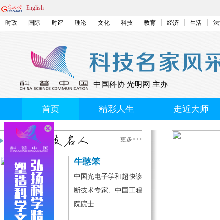
English
时政
国际
时评
理论
文化
科技
教育
经济
生活
法
中国科协 光明网 主办
首页
精彩人生
走近大师
更多>>>
·
【网上互动】电塔辐射到底对人体有无伤
害？
牛憨笨
·
【网上互动】"互联网+"时代的媒体融合与
中国光电子学和超快诊
科普创作
断技术专家、中国工程
·
【网上互动】妊高症、子痫和主动脉夹层有
院院士
多危险?