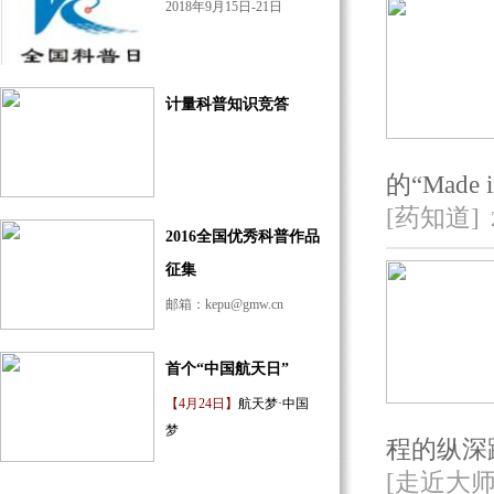
·
2018年9月15日-21日
【网上互动】专家面对面解读中东呼吸综合
征
·
【网上互动】电塔辐射到底对人体有无伤
害？
计量科普知识竞答
·
【网上互动】"互联网+"时代的媒体融合与
科普创作
的“Made i
·
【网上互动】妊高症、子痫和主动脉夹层有
[药知道]
多危险?
2016全国优秀科普作品
·
【网上互动】为何要探测月球之背？
征集
·
【网上互动】让鱼儿“起死回生”的鱼浮灵可
邮箱：kepu@gmw.cn
致癌？
·
【网上互动】小身体大作用 "消灭"白色污染
首个“中国航天日”
靠虫子?
【4月24日】
航天梦·中国
·
【网上互动】诺如病毒来啦，这又是个什么
梦
鬼？
程的纵深
·
【网上互动】郝吉明：北京什么时候才能一
[走近大师