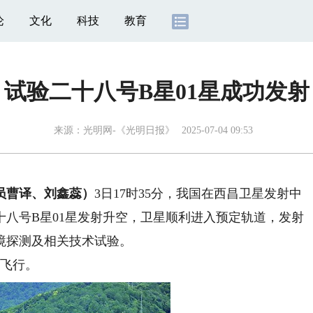
论
文化
科技
教育
试验二十八号B星01星成功发射
来源：
光明网-《光明日报》
2025-07-04 09:53
员曹译、刘鑫蕊）
3日17时35分，我国在西昌卫星发射中
八号B星01星发射升空，卫星顺利进入预定轨道，发射
境探测及相关技术试验。
飞行。