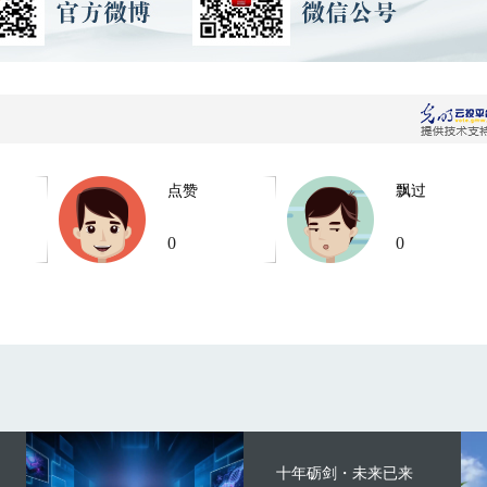
点赞
飘过
0
0
十年砺剑・未来已来