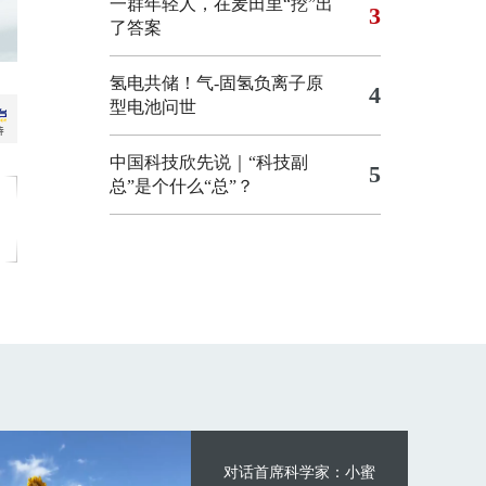
一群年轻人，在麦田里“挖”出
3
了答案
氢电共储！气-固氢负离子原
4
型电池问世
中国科技欣先说｜“科技副
5
总”是个什么“总”？
对话首席科学家：小蜜