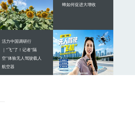
蜂如何促进大增收
活力中国调研行
｜“飞”了！记者“隔
空”体验无人驾驶载人
航空器