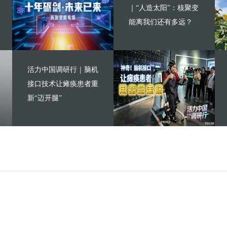
｜“人造太阳”：核聚变
能离我们还有多远？
活力中国调研行｜脑机
接口技术让瘫痪患者重
新“迈开腿”