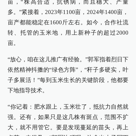
亩，“株高合适，抗锈病，而且穗大、产量
多。”紧接着，2023年1100亩，2024年1400亩，
亩产都能稳定在1600斤左右。如今，合作社流
转、托管的玉米地，用上新种子的超过2000
亩。
“放心，咱在这儿推广有经验。”郭军指着烈日下
依然精神抖擞的“绿色方阵”，“秆子多硬实，叶
子多展活！”每到玉米生长的关键阶段，他都要
下地指导技术。
“你记着：肥水跟上，玉米壮了，抵抗力自然就
强。还有，如果只是这几株有斑点，范围不扩
大，就不用管它。要是发现蔓延的苗头，再上