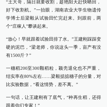
“王大哥，隔日就要收割，趁艳阳天赶快晒田，
好下收割机。”一抬眼，湖南农业大学生物遗传
学博士后梁毅从试验田忙完赶来。到跟前，两
个“庄稼人”攀谈起来。
“放心！早就跟着试验田排了水。”王建刚踩踩变
硬的泥巴，“梁老师，你说这头一季，亩产有没
有1500斤？”
一穗稻200至300颗稻粒，颖壳退化也不严重，
结实率在80%左右……梁毅掂掂穗子的分量，对
比实验数据，“看这情势，差不离。”
一句话，让王建刚有了底气，“种再生稻，还得
跟着你们专家！”