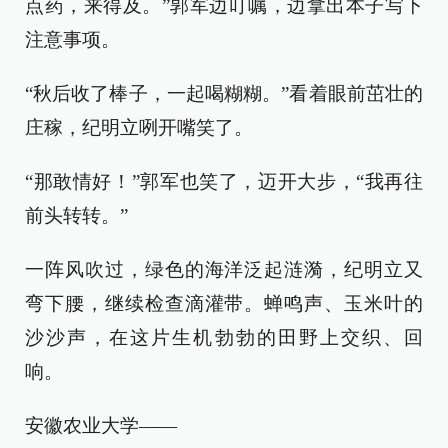
点药，来得及。”郭军边叮嘱，边拿出本子写下
注意事项。
“秋后收了棒子，一起喝糊糊。”看着眼前茁壮的
庄稼，纪明立咧开嘴笑了。
“那敢情好！”郭军也笑了，迈开大步，“我再往
前头转转。”
一阵风吹过，绿色的海洋泛起涟漪，纪明立又
弯下腰，继续检查滴灌带。蝉鸣声、玉米叶的
沙沙声，在这片生机勃勃的田野上交织、回
响。
安徽农业大学——