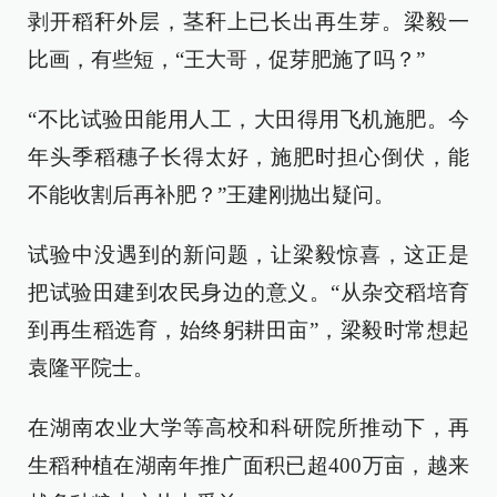
剥开稻秆外层，茎秆上已长出再生芽。梁毅一
比画，有些短，“王大哥，促芽肥施了吗？”
“不比试验田能用人工，大田得用飞机施肥。今
年头季稻穗子长得太好，施肥时担心倒伏，能
不能收割后再补肥？”王建刚抛出疑问。
试验中没遇到的新问题，让梁毅惊喜，这正是
把试验田建到农民身边的意义。“从杂交稻培育
到再生稻选育，始终躬耕田亩”，梁毅时常想起
袁隆平院士。
在湖南农业大学等高校和科研院所推动下，再
生稻种植在湖南年推广面积已超400万亩，越来