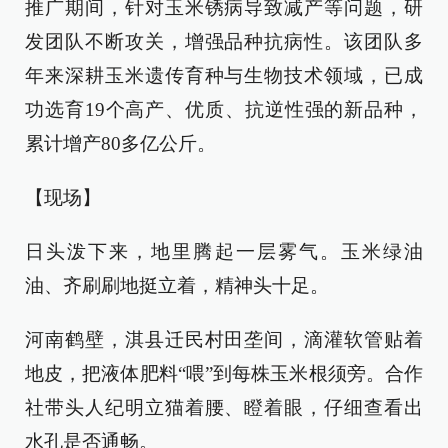
推广期间，针对玉米锈病导致减产等问题，研
发团队不断攻关，增强品种抗病性。该团队多
年来深耕玉米遗传育种与生物技术领域，已成
功选育19个高产、优质、抗逆性强的新品种，
累计增产80多亿公斤。
【现场】
日头泼下来，地里腾起一层雾气。玉米绿油
油、齐刷刷地挺立着，精神头十足。
河南鹤壁，淇县迁民村田垄间，滴灌软管贴着
地皮，把液体肥料“喂”到每株玉米根须旁。合作
社带头人纪明立猫着腰、瞪着眼，仔细查看出
水孔是否通畅。